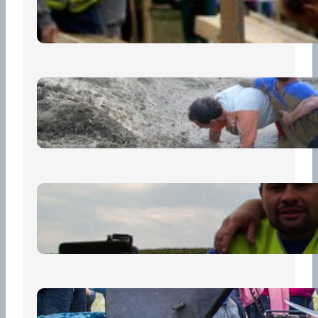
13 července, 2026
„Prase za prase“: Kdo doběhne
první, vyhraje!
30 června, 2026
Bezpečnost na prvním místě
15 května, 2026
Pro diváky