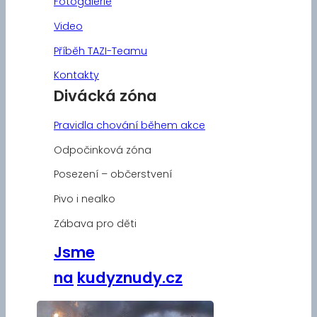
Fotogalerie
Video
Příběh TAZI-Teamu
Kontakty
Divácká zóna
Pravidla chování během akce
Odpočinková zóna
Posezení – občerstvení
Pivo i nealko
Zábava pro děti
Jsme
na
kudyznudy.cz