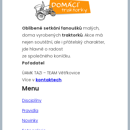
Oblíbené
setkání fanoušků
malých,
doma vyrobených
traktorků
. Akce má
nejen soutěžní, ale i přátelský charakter,
jde hlavně o radost
ze společného koníčku.
Pořadatel
ÚAMK TAZI – TEAM Větřkovice
Více v
kontaktech
.
Menu
Disciplíny
Pravidla
Novinky