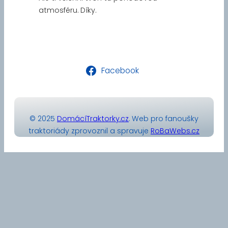
atmosféru. Díky.
Facebook
© 2025
DomácíTraktorky.cz
. Web pro fanoušky
traktoriády zprovoznil a spravuje
RoBaWebs.cz