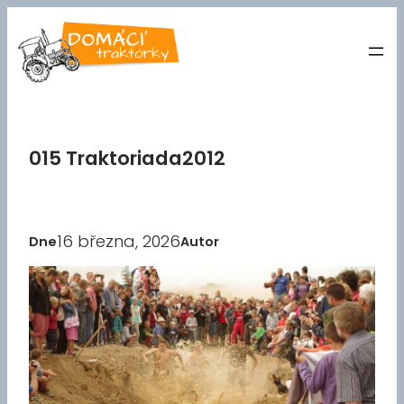
Přeskočit
na
obsah
015 Traktoriada2012
16 března, 2026
Dne
Autor