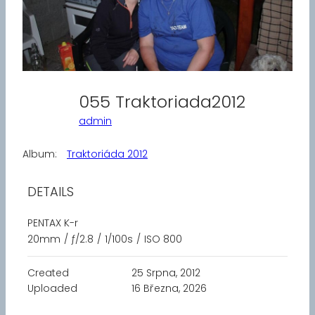
055 Traktoriada2012
admin
Album:
Traktoriáda 2012
DETAILS
PENTAX K-r
20mm
/
ƒ/2.8
/
1/100s
/
ISO 800
Created
25 Srpna, 2012
Uploaded
16 Března, 2026