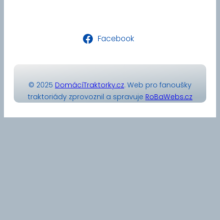
Facebook
© 2025
DomácíTraktorky.cz
. Web pro fanoušky
traktoriády zprovoznil a spravuje
RoBaWebs.cz