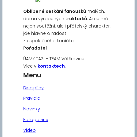
Oblíbené
setkání fanoušků
malých,
doma vyrobených
traktorků
. Akce má
nejen soutěžní, ale i přátelský charakter,
jde hlavně o radost
ze společného koníčku.
Pořadatel
ÚAMK TAZI – TEAM Větřkovice
Více v
kontaktech
.
Menu
Disciplíny
Pravidla
Novinky
Fotogalerie
Video