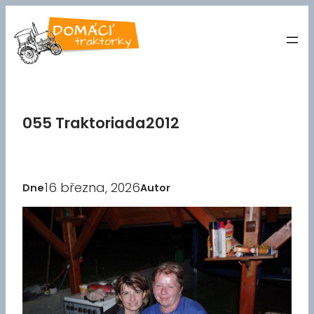
Přeskočit
na
obsah
055 Traktoriada2012
16 března, 2026
Dne
Autor