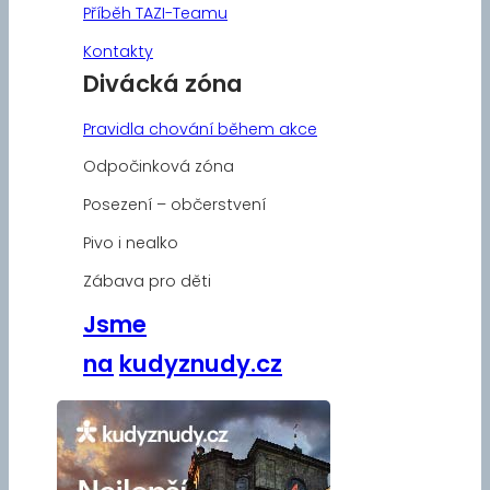
Příběh TAZI-Teamu
Kontakty
Divácká zóna
Pravidla chování během akce
Odpočinková zóna
Posezení – občerstvení
Pivo i nealko
Zábava pro děti
Jsme
na
kudyznudy.cz