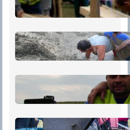
13 července, 2026
„Prase za prase“: Kdo doběhne
první, vyhraje!
30 června, 2026
Bezpečnost na prvním místě
15 května, 2026
Pro diváky