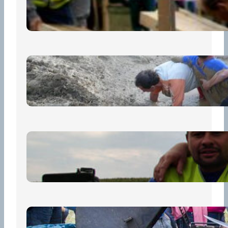
13 července, 2026
„Prase za prase“: Kdo doběhne
první, vyhraje!
30 června, 2026
Bezpečnost na prvním místě
15 května, 2026
Pro diváky