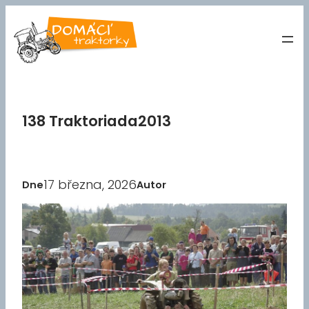
Přeskočit
na
obsah
138 Traktoriada2013
17 března, 2026
Dne
Autor