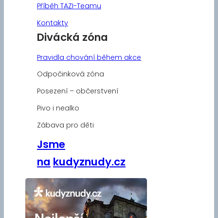
Příběh TAZI-Teamu
Kontakty
Divácká zóna
Pravidla chování během akce
Odpočinková zóna
Posezení – občerstvení
Pivo i nealko
Zábava pro děti
Jsme
na
kudyznudy.cz