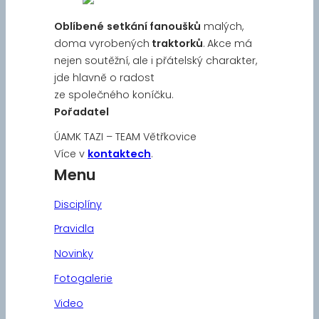
Oblíbené
setkání fanoušků
malých,
doma vyrobených
traktorků
. Akce má
nejen soutěžní, ale i přátelský charakter,
jde hlavně o radost
ze společného koníčku.
Pořadatel
ÚAMK TAZI – TEAM Větřkovice
Více v
kontaktech
.
Menu
Disciplíny
Pravidla
Novinky
Fotogalerie
Video