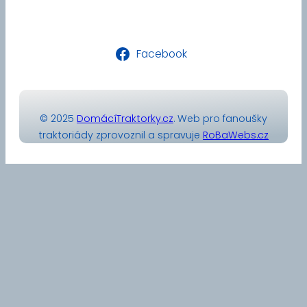
Facebook
© 2025
DomácíTraktorky.cz
. Web pro fanoušky
traktoriády zprovoznil a spravuje
RoBaWebs.cz