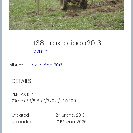
138 Traktoriada2013
admin
Album:
Traktoriáda 2013
DETAILS
PENTAX K-r
73mm
/
ƒ/5.6
/
1/320s
/
ISO 100
Created
24 Srpna, 2013
Uploaded
17 Března, 2026