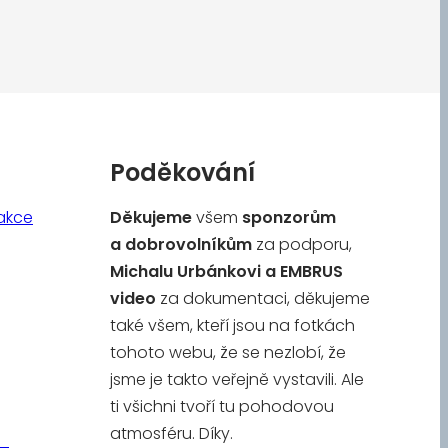
Poděkování
akce
Děkujeme
všem
sponzorům
a
dobrovolníkům
za podporu,
Michalu Urbánkovi a
EMBRUS
video
za dokumentaci, děkujeme
také všem, kteří jsou na fotkách
tohoto webu, že se nezlobí, že
jsme je takto veřejně vystavili. Ale
ti všichni tvoří tu pohodovou
atmosféru. Díky.