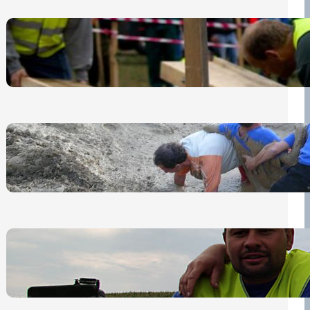
Nová pravidla pro účastníky
13 července, 2026
„Prase za prase“: Kdo doběhne
první, vyhraje!
30 června, 2026
Bezpečnost na prvním místě
15 května, 2026