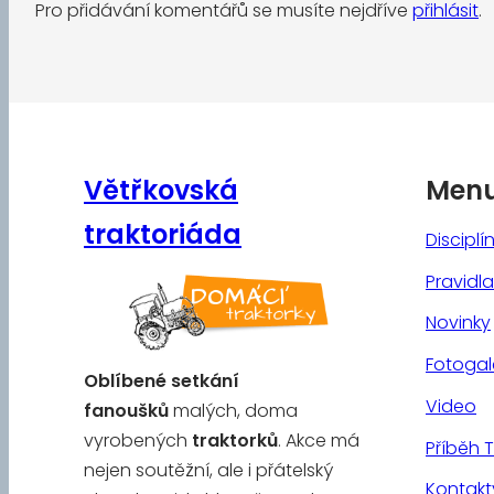
Pro přidávání komentářů se musíte nejdříve
přihlásit
.
Větřkovská
Men
traktoriáda
Disciplí
Pravidla
Novinky
Fotogal
Oblíbené
setkání
Video
fanoušků
malých, doma
vyrobených
traktorků
. Akce má
Příběh 
nejen soutěžní, ale i přátelský
Kontakt