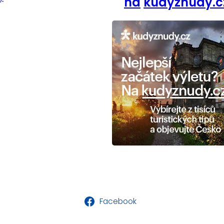
na
kudyznudy.c
Facebook