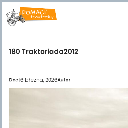
Přeskočit
na
obsah
180 Traktoriada2012
16 března, 2026
Dne
Autor