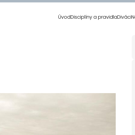
Úvod
Disciplíny a pravidla
Diváci
N