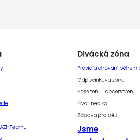
u
Divácká zóna
ny
Pravidla chování během 
Odpočinková zóna
Posezení – občerstvení
erie
Pivo i nealko
Zábava pro děti
TAZI-Teamu
Jsme
y