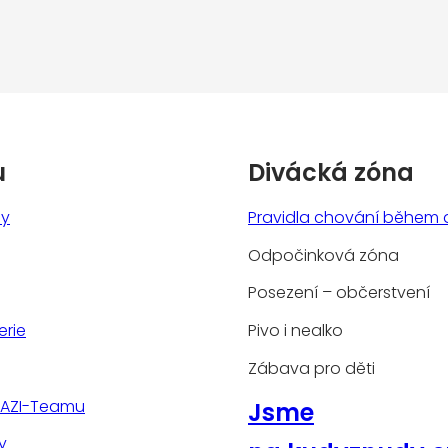
u
Divácká zóna
ny
Pravidla chování během 
Odpočinková zóna
Posezení – občerstvení
erie
Pivo i nealko
Zábava pro děti
TAZI-Teamu
Jsme
y