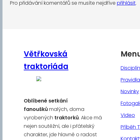
Pro přidávání komentářů se musíte nejdříve
přihlásit
.
Větřkovská
Men
traktoriáda
Disciplí
Pravidla
Novinky
Oblíbené
setkání
Fotogal
fanoušků
malých, doma
Video
vyrobených
traktorků
. Akce má
nejen soutěžní, ale i přátelský
Příběh 
charakter, jde hlavně o radost
Kontakt