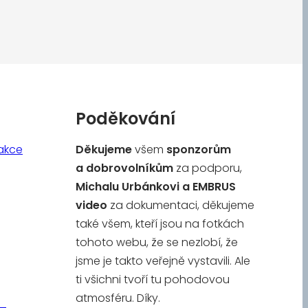
Poděkování
akce
Děkujeme
všem
sponzorům
a
dobrovolníkům
za podporu,
Michalu Urbánkovi a
EMBRUS
video
za dokumentaci, děkujeme
také všem, kteří jsou na fotkách
tohoto webu, že se nezlobí, že
jsme je takto veřejně vystavili. Ale
ti všichni tvoří tu pohodovou
atmosféru. Díky.