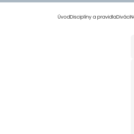
Úvod
Disciplíny a pravidla
Diváci
N