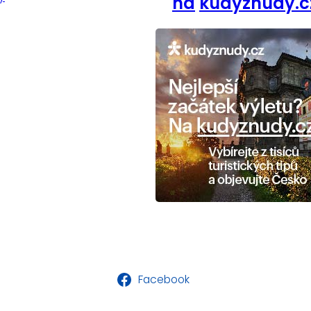
na
kudyznudy.c
Facebook