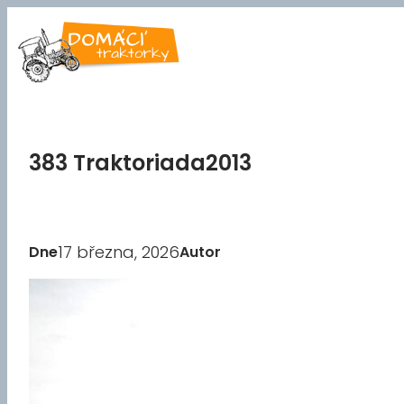
Přeskočit
na
obsah
383 Traktoriada2013
17 března, 2026
Dne
Autor