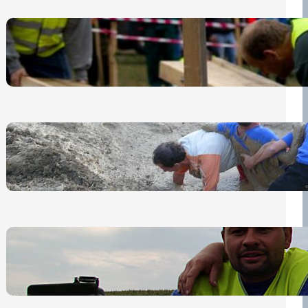
Nová pravidla pro účastníky
13 července, 2026
„Prase za prase“: Kdo doběhne
první, vyhraje!
30 června, 2026
Bezpečnost na prvním místě
15 května, 2026