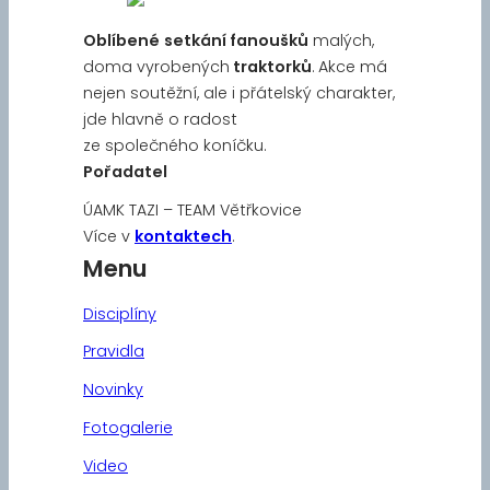
Oblíbené
setkání fanoušků
malých,
doma vyrobených
traktorků
. Akce má
nejen soutěžní, ale i přátelský charakter,
jde hlavně o radost
ze společného koníčku.
Pořadatel
ÚAMK TAZI – TEAM Větřkovice
Více v
kontaktech
.
Menu
Disciplíny
Pravidla
Novinky
Fotogalerie
Video