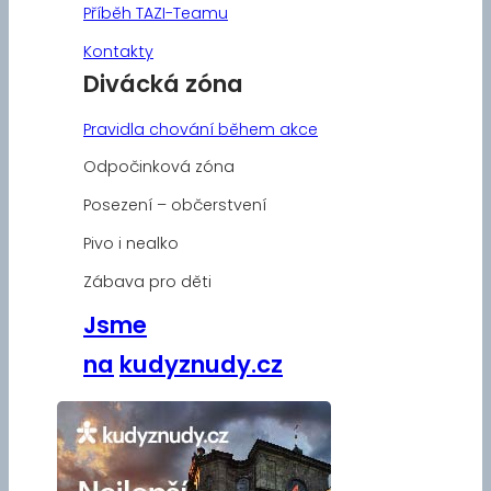
Příběh TAZI-Teamu
Kontakty
Divácká zóna
Pravidla chování během akce
Odpočinková zóna
Posezení – občerstvení
Pivo i nealko
Zábava pro děti
Jsme
na
kudyznudy.cz