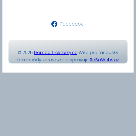
Facebook
© 2025
DomácíTraktorky.cz
. Web pro fanoušky
traktoriády zprovoznil a spravuje
RoBaWebs.cz