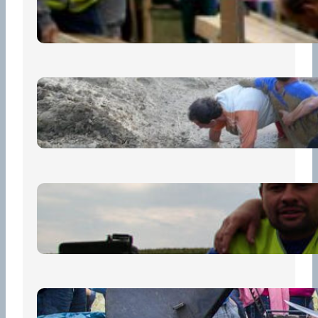
13 července, 2026
„Prase za prase“: Kdo doběhne
první, vyhraje!
30 června, 2026
Bezpečnost na prvním místě
15 května, 2026
Pro diváky