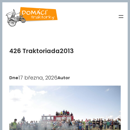
Přeskočit
na
obsah
426 Traktoriada2013
17 března, 2026
Dne
Autor