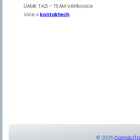
ÚAMK TAZI – TEAM Větřkovice
Více v
kontaktech
.
© 2025
DomácíTra