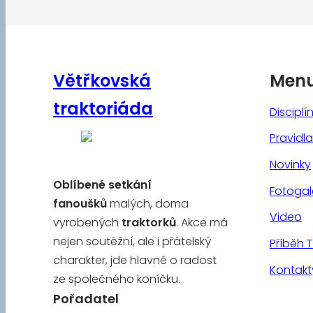
Větřkovská
Men
traktoriáda
Disciplí
Pravidla
Novinky
Oblíbené
setkání
Fotogal
fanoušků
malých, doma
Video
vyrobených
traktorků
. Akce má
nejen soutěžní, ale i přátelský
Příběh 
charakter, jde hlavně o radost
Kontakt
ze společného koníčku.
Pořadatel