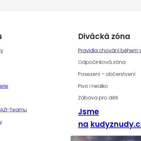
u
Divácká zóna
ny
Pravidla chování během 
Odpočinková zóna
Posezení – občerstvení
erie
Pivo i nealko
Zábava pro děti
TAZI-Teamu
Jsme
y
na
kudyznudy.c