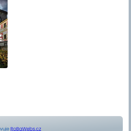
avuje
RoBaWebs.cz