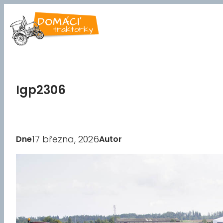
Přeskočit
na
obsah
Igp2306
17 března, 2026
Dne
Autor