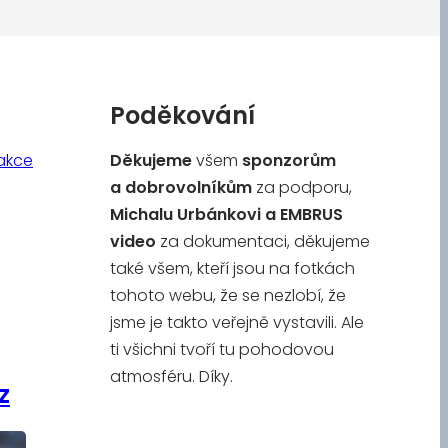
Poděkování
akce
Děkujeme
všem
sponzorům
a
dobrovolníkům
za podporu,
Michalu Urbánkovi a
EMBRUS
video
za dokumentaci, děkujeme
také všem, kteří jsou na fotkách
tohoto webu, že se nezlobí, že
jsme je takto veřejně vystavili. Ale
ti všichni tvoří tu pohodovou
atmosféru. Díky.
z