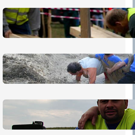
Nová pravidla pro účastníky
13 července, 2026
„Prase za prase“: Kdo doběhne
první, vyhraje!
30 června, 2026
Bezpečnost na prvním místě
15 května, 2026