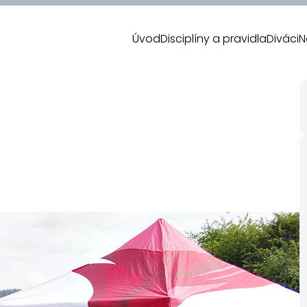
Úvod
Disciplíny a pravidla
Diváci
N