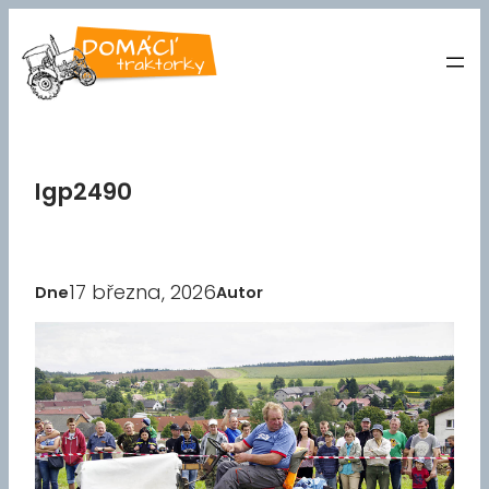
Přeskočit
na
obsah
Igp2490
17 března, 2026
Dne
Autor