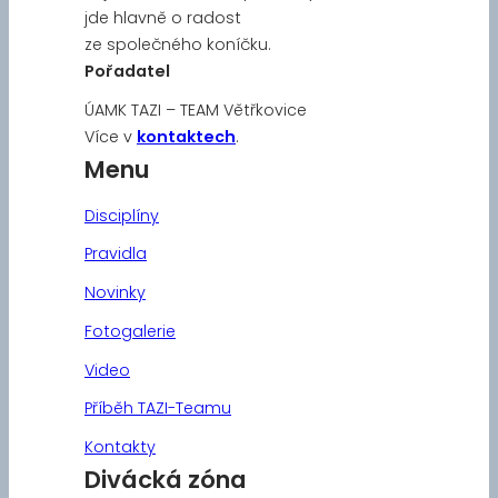
jde hlavně o radost
ze společného koníčku.
Pořadatel
ÚAMK TAZI – TEAM Větřkovice
Více v
kontaktech
.
Menu
Disciplíny
Pravidla
Novinky
Fotogalerie
Video
Příběh TAZI-Teamu
Kontakty
Divácká zóna