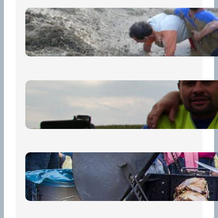
„Prase za prase“: Kdo doběhne
první, vyhraje!
30 června, 2026
Bezpečnost na prvním místě
15 května, 2026
Pro diváky
30 dubna, 2026