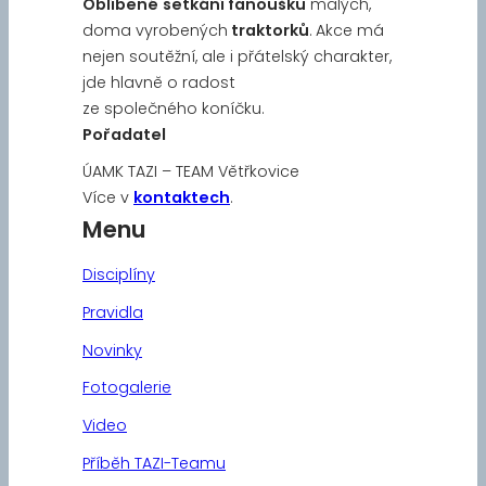
Oblíbené
setkání fanoušků
malých,
doma vyrobených
traktorků
. Akce má
nejen soutěžní, ale i přátelský charakter,
jde hlavně o radost
ze společného koníčku.
Pořadatel
ÚAMK TAZI – TEAM Větřkovice
Více v
kontaktech
.
Menu
Disciplíny
Pravidla
Novinky
Fotogalerie
Video
Příběh TAZI-Teamu