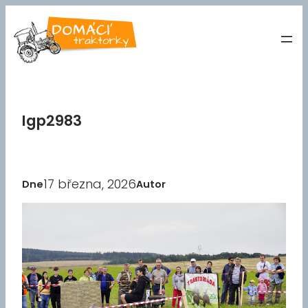
Přeskočit
na
obsah
Igp2983
17 března, 2026
Dne
Autor