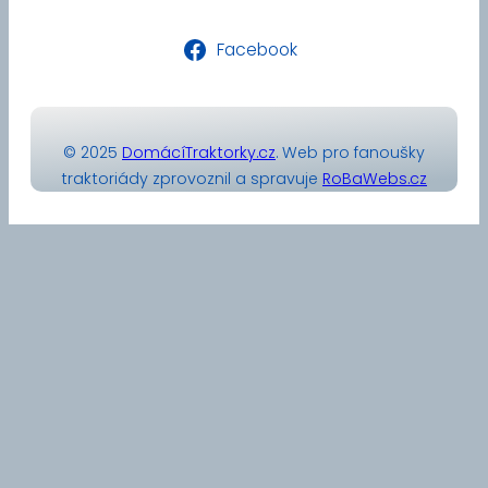
Facebook
© 2025
DomácíTraktorky.cz
. Web pro fanoušky
traktoriády zprovoznil a spravuje
RoBaWebs.cz