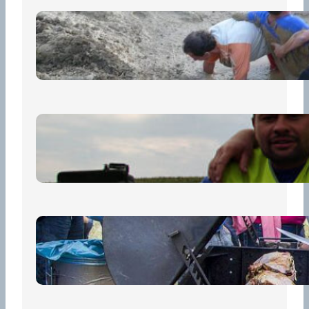
„Prase za prase“: Kdo doběhne
první, vyhraje!
30 června, 2026
Bezpečnost na prvním místě
15 května, 2026
Pro diváky
30 dubna, 2026