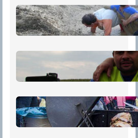
„Prase za prase“: Kdo doběhne
první, vyhraje!
30 června, 2026
Bezpečnost na prvním místě
15 května, 2026
Pro diváky
30 dubna, 2026