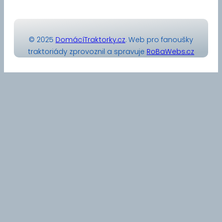
© 2025
DomácíTraktorky.cz
. Web pro fanoušky
traktoriády zprovoznil a spravuje
RoBaWebs.cz