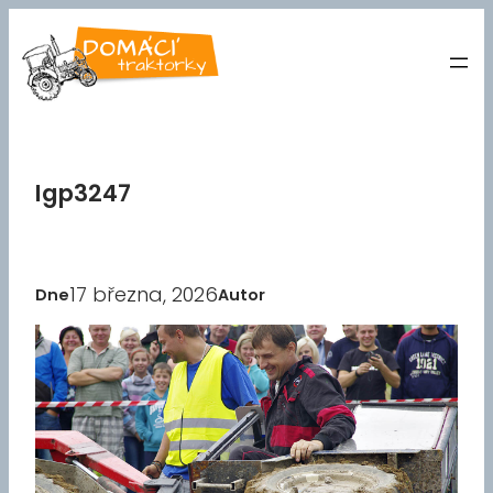
Přeskočit
na
obsah
Igp3247
17 března, 2026
Dne
Autor