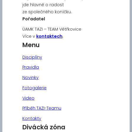
jde hlavně o radost
ze společného koníčku.
Pořadatel
ÚAMK TAZI – TEAM Větřkovice
Více v
kontaktech
.
Menu
Disciplíny
Pravidla
Novinky
Fotogalerie
Video
Příběh TAZI-Teamu
Kontakty
Divácká zóna