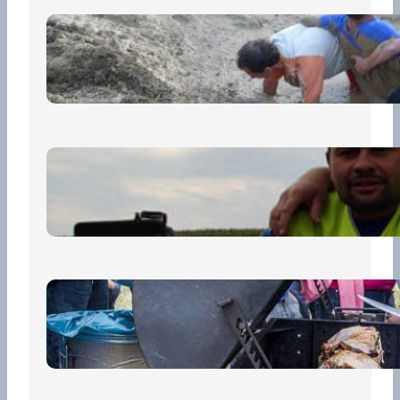
„Prase za prase“: Kdo doběhne
první, vyhraje!
30 června, 2026
Bezpečnost na prvním místě
15 května, 2026
Pro diváky
30 dubna, 2026