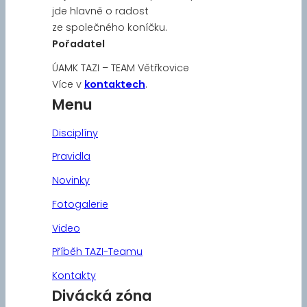
jde hlavně o radost
ze společného koníčku.
Pořadatel
ÚAMK TAZI – TEAM Větřkovice
Více v
kontaktech
.
Menu
Disciplíny
Pravidla
Novinky
Fotogalerie
Video
Příběh TAZI-Teamu
Kontakty
Divácká zóna