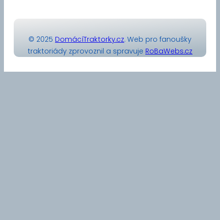
© 2025
DomácíTraktorky.cz
. Web pro fanoušky
traktoriády zprovoznil a spravuje
RoBaWebs.cz