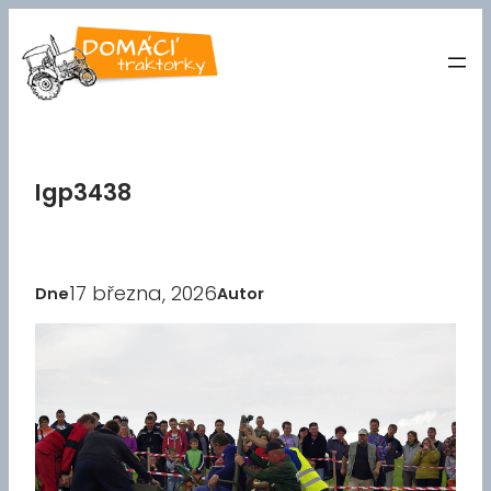
Přeskočit
na
obsah
Igp3438
17 března, 2026
Dne
Autor