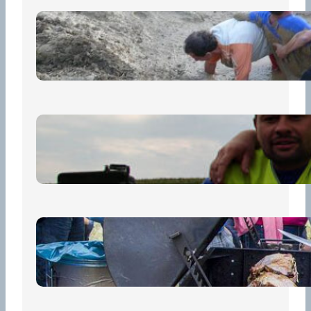
„Prase za prase“: Kdo doběhne
první, vyhraje!
30 června, 2026
Bezpečnost na prvním místě
15 května, 2026
Pro diváky
30 dubna, 2026