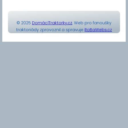
© 2025
DomácíTraktorky.cz
. Web pro fanoušky
traktoriády zprovoznil a spravuje
RoBaWebs.cz