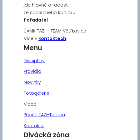
jde hlavně o radost
ze společného koníčku.
Pořadatel
ÚAMK TAZI – TEAM Větřkovice
Více v
kontaktech
.
Menu
Disciplíny
Pravidla
Novinky
Fotogalerie
Video
Příběh TAZI-Teamu
Kontakty
Divácká zóna