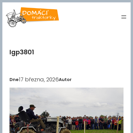
Přeskočit
na
obsah
Igp3801
17 března, 2026
Dne
Autor