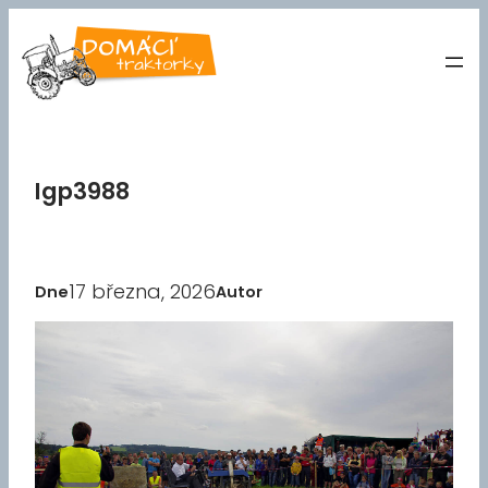
Přeskočit
na
obsah
Igp3988
17 března, 2026
Dne
Autor