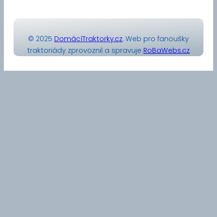
© 2025
DomácíTraktorky.cz
. Web pro fanoušky
traktoriády zprovoznil a spravuje
RoBaWebs.cz