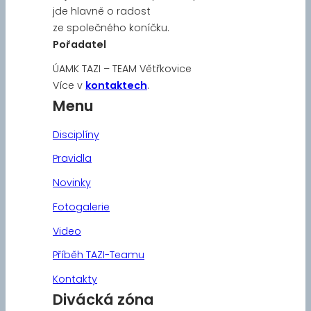
jde hlavně o radost
ze společného koníčku.
Pořadatel
ÚAMK TAZI – TEAM Větřkovice
Více v
kontaktech
.
Menu
Disciplíny
Pravidla
Novinky
Fotogalerie
Video
Příběh TAZI-Teamu
Kontakty
Divácká zóna