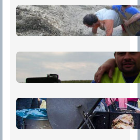
„Prase za prase“: Kdo doběhne
první, vyhraje!
30 června, 2026
Bezpečnost na prvním místě
15 května, 2026
Pro diváky
30 dubna, 2026