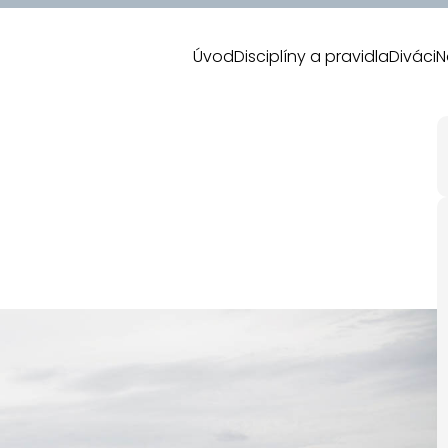
Úvod
Disciplíny a pravidla
Diváci
N