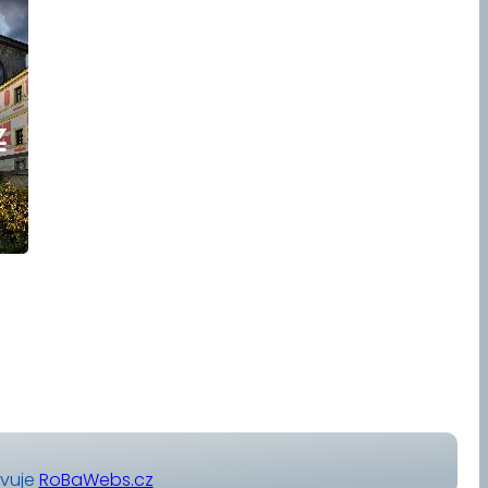
avuje
RoBaWebs.cz