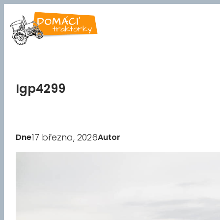
Přeskočit
na
obsah
Igp4299
17 března, 2026
Dne
Autor