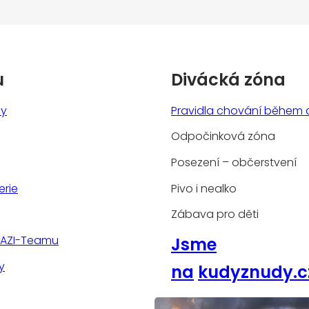
u
Divácká zóna
ny
Pravidla chování během 
Odpočinková zóna
Posezení – občerstvení
erie
Pivo i nealko
Zábava pro děti
TAZI-Teamu
Jsme
y
na
kudyznudy.c