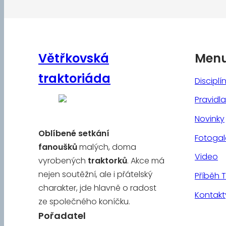
Větřkovská
Men
traktoriáda
Disciplí
Pravidla
Novinky
Oblíbené
setkání
Fotogal
fanoušků
malých, doma
Video
vyrobených
traktorků
. Akce má
nejen soutěžní, ale i přátelský
Příběh 
charakter, jde hlavně o radost
Kontakt
ze společného koníčku.
Pořadatel