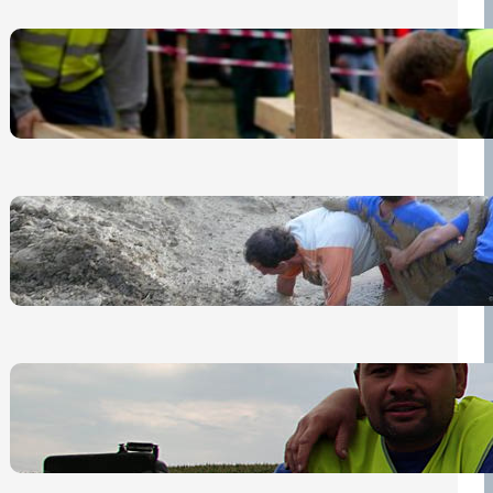
Nová pravidla pro účastníky
13 července, 2026
„Prase za prase“: Kdo doběhne
první, vyhraje!
30 června, 2026
Bezpečnost na prvním místě
15 května, 2026