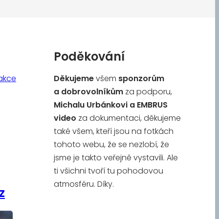
Poděkování
akce
Děkujeme
všem
sponzorům
a
dobrovolníkům
za podporu,
Michalu Urbánkovi a
EMBRUS
video
za dokumentaci, děkujeme
také všem, kteří jsou na fotkách
tohoto webu, že se nezlobí, že
jsme je takto veřejně vystavili. Ale
ti všichni tvoří tu pohodovou
atmosféru. Díky.
z