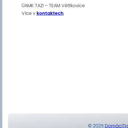
ÚAMK TAZI – TEAM Větřkovice
Více v
kontaktech
.
© 2025
DomácíTra