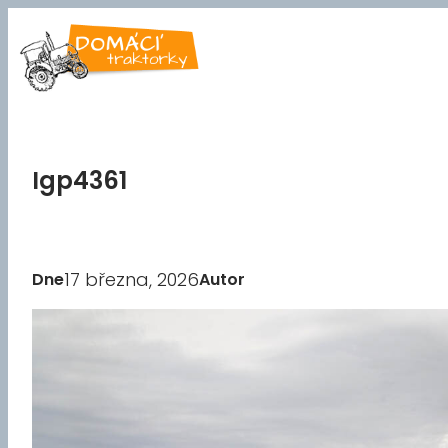
Přeskočit
na
obsah
Igp4361
17 března, 2026
Dne
Autor