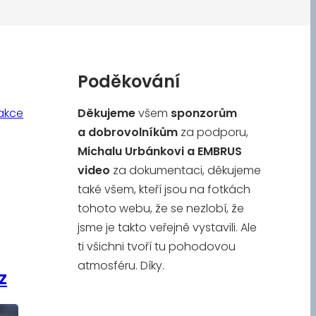
Poděkování
akce
Děkujeme
všem
sponzorům
a
dobrovolníkům
za podporu,
Michalu Urbánkovi a
EMBRUS
video
za dokumentaci, děkujeme
také všem, kteří jsou na fotkách
tohoto webu, že se nezlobí, že
jsme je takto veřejně vystavili. Ale
ti všichni tvoří tu pohodovou
atmosféru. Díky.
z