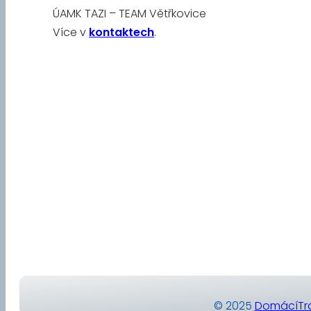
ÚAMK TAZI – TEAM Větřkovice
Více v
kontaktech
.
© 2025
DomácíTra