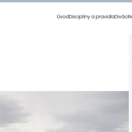
Úvod
Disciplíny a pravidla
Diváci
N