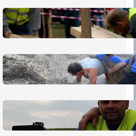
Nová pravidla pro účastníky
13 července, 2026
„Prase za prase“: Kdo doběhne
první, vyhraje!
30 června, 2026
Bezpečnost na prvním místě
15 května, 2026