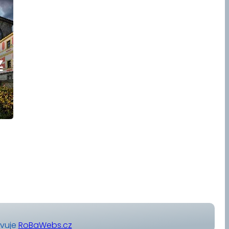
avuje
RoBaWebs.cz