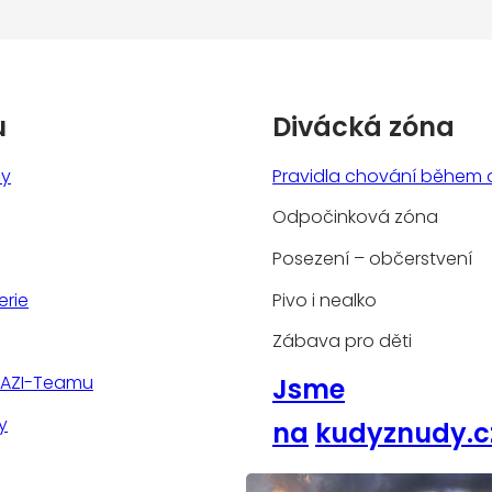
u
Divácká zóna
ny
Pravidla chování během 
Odpočinková zóna
Posezení – občerstvení
erie
Pivo i nealko
Zábava pro děti
TAZI-Teamu
Jsme
y
na
kudyznudy.c