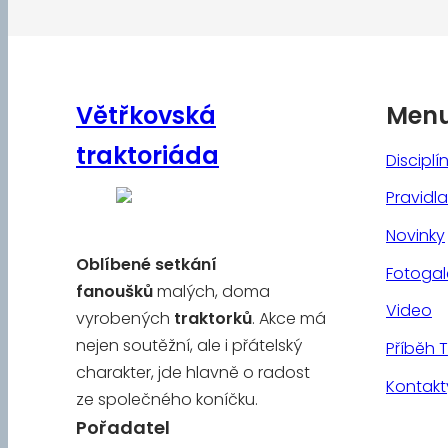
Větřkovská
Men
traktoriáda
Disciplí
Pravidla
Novinky
Oblíbené
setkání
Fotogal
fanoušků
malých, doma
Video
vyrobených
traktorků
. Akce má
nejen soutěžní, ale i přátelský
Příběh 
charakter, jde hlavně o radost
Kontakt
ze společného koníčku.
Pořadatel