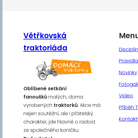
Větřkovská
Men
traktoriáda
Disciplí
Pravidla
Novinky
Fotogal
Oblíbené
setkání
Video
fanoušků
malých, doma
vyrobených
traktorků
. Akce má
Příběh 
nejen soutěžní, ale i přátelský
Kontakt
charakter, jde hlavně o radost
ze společného koníčku.