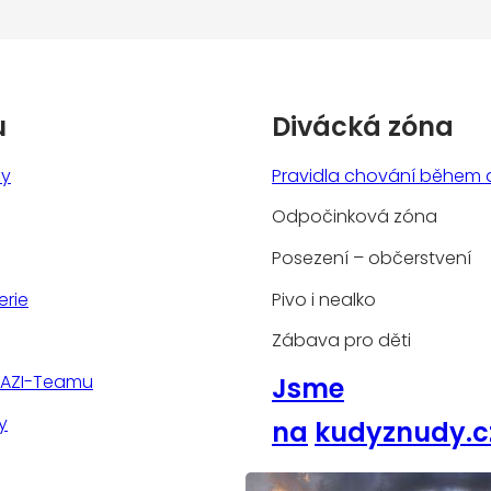
u
Divácká zóna
ny
Pravidla chování během 
Odpočinková zóna
Posezení – občerstvení
erie
Pivo i nealko
Zábava pro děti
TAZI-Teamu
Jsme
y
na
kudyznudy.c