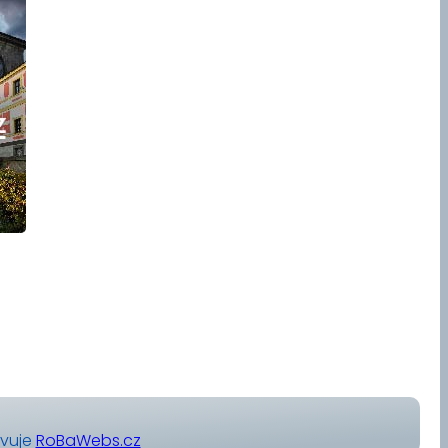
avuje
RoBaWebs.cz