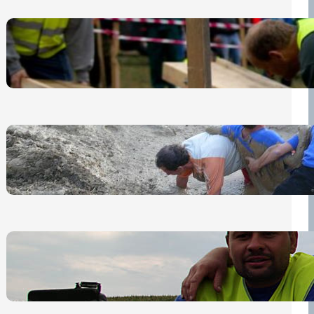
Nová pravidla pro účastníky
13 července, 2026
„Prase za prase“: Kdo doběhne
první, vyhraje!
30 června, 2026
Bezpečnost na prvním místě
15 května, 2026