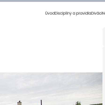
Úvod
Disciplíny a pravidla
Diváci
N