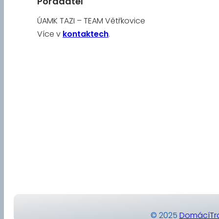
Pořadatel
ÚAMK TAZI – TEAM Větřkovice
Více v
kontaktech
.
© 2025
DomácíTra