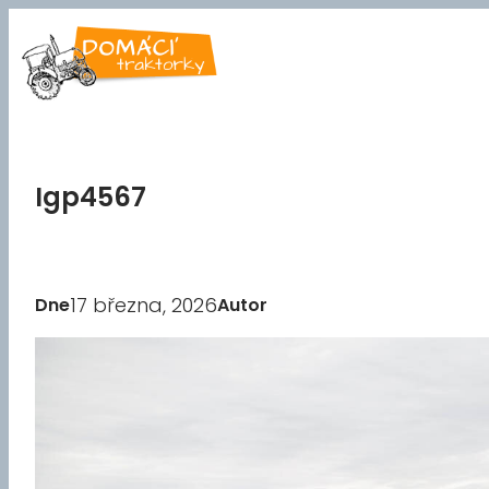
Přeskočit
na
obsah
Igp4567
17 března, 2026
Dne
Autor