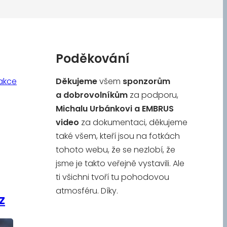
Poděkování
akce
Děkujeme
všem
sponzorům
a
dobrovolníkům
za podporu,
Michalu Urbánkovi a
EMBRUS
video
za dokumentaci, děkujeme
také všem, kteří jsou na fotkách
tohoto webu, že se nezlobí, že
jsme je takto veřejně vystavili. Ale
ti všichni tvoří tu pohodovou
atmosféru. Díky.
z