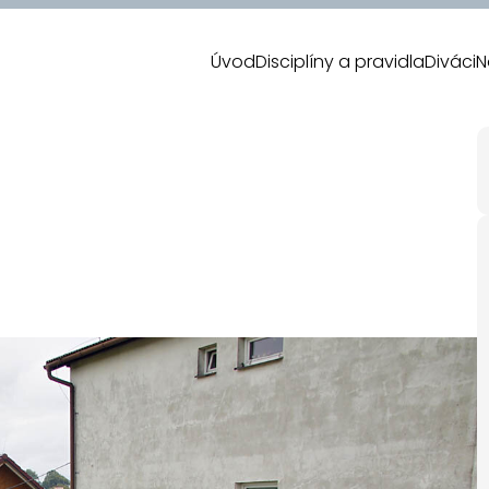
Úvod
Disciplíny a pravidla
Diváci
N