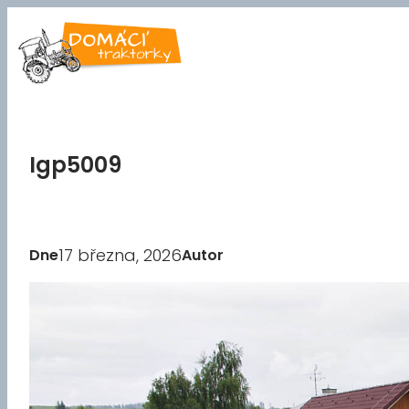
Přeskočit
na
obsah
Igp5009
17 března, 2026
Dne
Autor