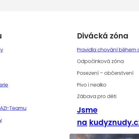
u
Divácká zóna
ny
Pravidla chování během 
Odpočinková zóna
Posezení – občerstvení
erie
Pivo i nealko
Zábava pro děti
TAZI-Teamu
Jsme
y
na
kudyznudy.c