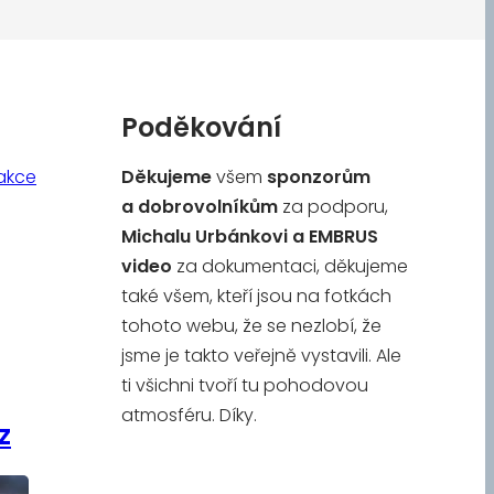
Poděkování
akce
Děkujeme
všem
sponzorům
a
dobrovolníkům
za podporu,
Michalu Urbánkovi a
EMBRUS
video
za dokumentaci, děkujeme
také všem, kteří jsou na fotkách
tohoto webu, že se nezlobí, že
jsme je takto veřejně vystavili. Ale
ti všichni tvoří tu pohodovou
atmosféru. Díky.
z