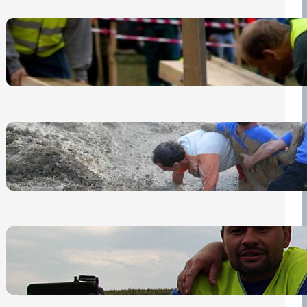
Nová pravidla pro účastníky
13 července, 2026
„Prase za prase“: Kdo doběhne
první, vyhraje!
30 června, 2026
Bezpečnost na prvním místě
15 května, 2026