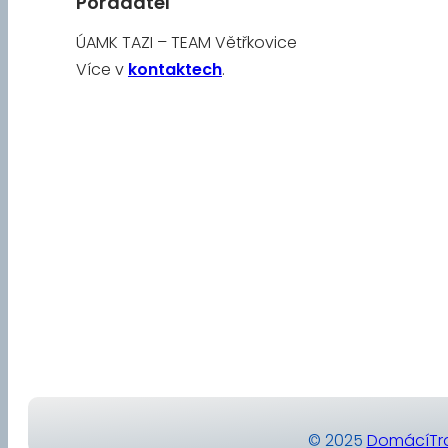
Pořadatel
ÚAMK TAZI – TEAM Větřkovice
Více v
kontaktech
.
© 2025
DomácíTra