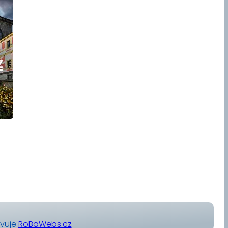
avuje
RoBaWebs.cz