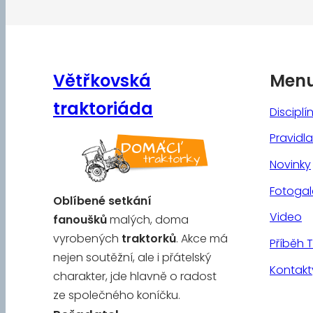
Větřkovská
Men
traktoriáda
Disciplí
Pravidla
Novinky
Fotogal
Oblíbené
setkání
Video
fanoušků
malých, doma
vyrobených
traktorků
. Akce má
Příběh 
nejen soutěžní, ale i přátelský
Kontakt
charakter, jde hlavně o radost
ze společného koníčku.