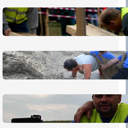
Nová pravidla pro účastníky
13 července, 2026
„Prase za prase“: Kdo doběhne
první, vyhraje!
30 června, 2026
Bezpečnost na prvním místě
15 května, 2026