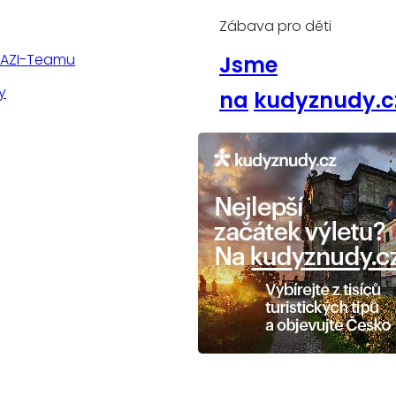
Zábava pro děti
TAZI-Teamu
Jsme
y
na
kudyznudy.c