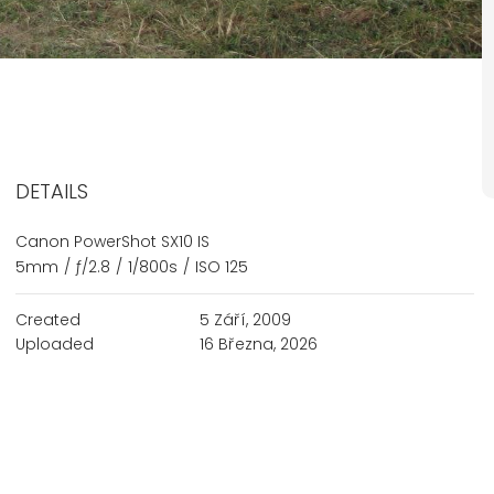
DETAILS
Canon PowerShot SX10 IS
5mm
/
ƒ/2.8
/
1/800s
/
ISO 125
Created
5 Září, 2009
Uploaded
16 Března, 2026