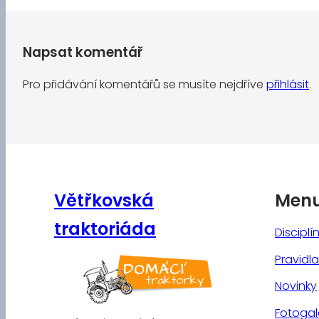
Napsat komentář
Pro přidávání komentářů se musíte nejdříve
přihlásit
.
Větřkovská
Men
traktoriáda
Disciplí
Pravidla
Novinky
Fotogal