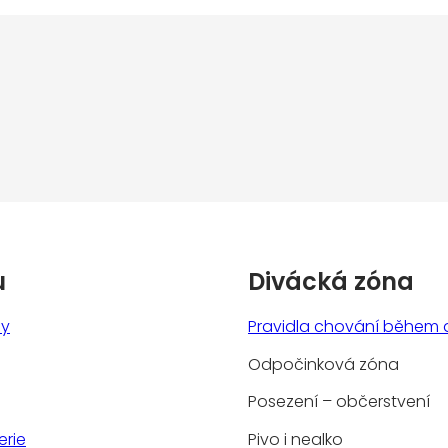
u
Divácká zóna
ny
Pravidla chování během 
Odpočinková zóna
Posezení – občerstvení
erie
Pivo i nealko