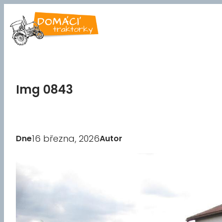
Přeskočit
na
obsah
Img 0843
16 března, 2026
Dne
Autor