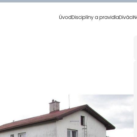
Úvod
Disciplíny a pravidla
Diváci
N