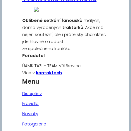
Oblíbené
setkání fanoušků
malých,
doma vyrobených
traktorků
. Akce má
nejen soutěžní, ale i přátelský charakter,
jde hlavně o radost
ze společného koníčku.
Pořadatel
ÚAMK TAZI – TEAM Větřkovice
Více v
kontaktech
.
Menu
Disciplíny
Pravidla
Novinky
Fotogalerie