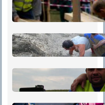
Nová pravidla pro účastníky
13 července, 2026
„Prase za prase“: Kdo doběhne
první, vyhraje!
30 června, 2026
Bezpečnost na prvním místě
15 května, 2026