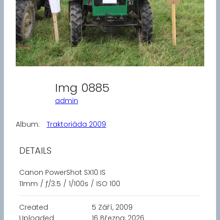
Img 0885
admin
Album:
Traktoriáda 2009
DETAILS
Canon PowerShot SX10 IS
11mm
/
ƒ/3.5
/
1/100s
/
ISO 100
Created
5 Září, 2009
Uploaded
16 Března, 2026