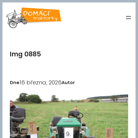
Přeskočit
na
obsah
Img 0885
16 března, 2026
Dne
Autor