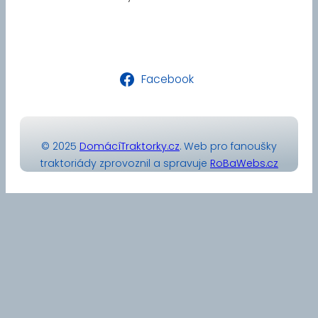
Facebook
© 2025
DomácíTraktorky.cz
. Web pro fanoušky
traktoriády zprovoznil a spravuje
RoBaWebs.cz