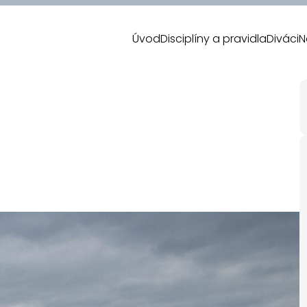
Úvod
Disciplíny a pravidla
Diváci
N