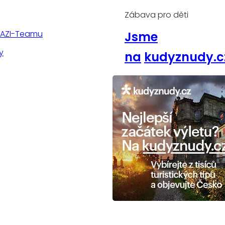
Zábava pro děti
TAZI-Teamu
Jsme
y
na
kudyznudy.c