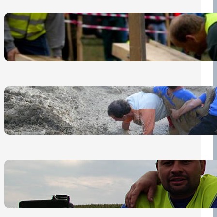
Nová pravidla pro účastníky
13 července, 2026
„Prase za prase“: Kdo doběhne
první, vyhraje!
30 června, 2026
Bezpečnost na prvním místě
15 května, 2026