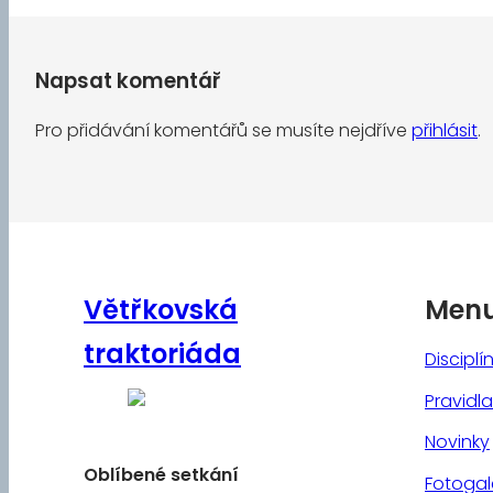
Napsat komentář
Pro přidávání komentářů se musíte nejdříve
přihlásit
.
Větřkovská
Men
traktoriáda
Disciplí
Pravidla
Novinky
Oblíbené
setkání
Fotogal