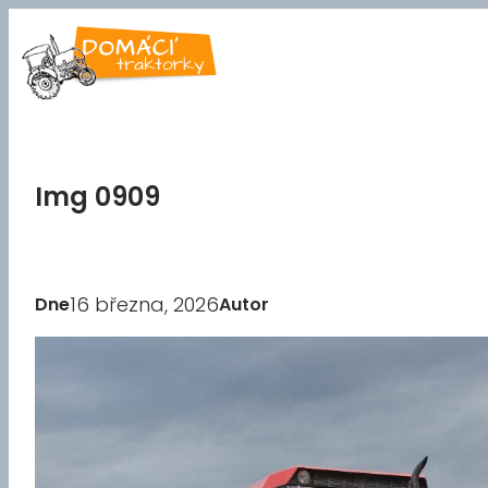
Přeskočit
na
obsah
Img 0909
16 března, 2026
Dne
Autor