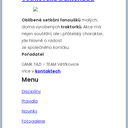
Oblíbené
setkání fanoušků
malých,
doma vyrobených
traktorků
. Akce má
nejen soutěžní, ale i přátelský charakter,
jde hlavně o radost
ze společného koníčku.
Pořadatel
ÚAMK TAZI – TEAM Větřkovice
Více v
kontaktech
.
Menu
Disciplíny
Pravidla
Novinky
Fotogalerie