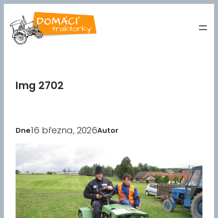
Přeskočit
na
obsah
Img 2702
16 března, 2026
Dne
Autor