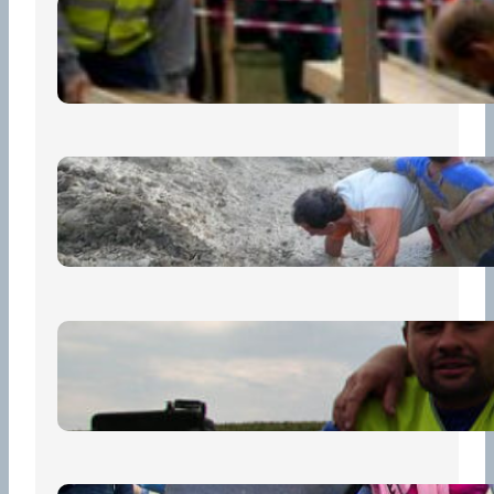
Nová pravidla pro účastníky
13 července, 2026
„Prase za prase“: Kdo doběhne
první, vyhraje!
30 června, 2026
Bezpečnost na prvním místě
15 května, 2026