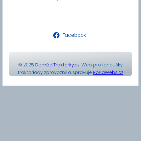
Facebook
© 2025
DomácíTraktorky.cz
. Web pro fanoušky
traktoriády zprovoznil a spravuje
RoBaWebs.cz