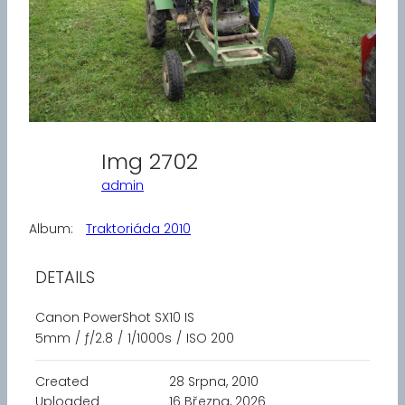
Img 2702
admin
Album:
Traktoriáda 2010
DETAILS
Canon PowerShot SX10 IS
5mm
/
ƒ/2.8
/
1/1000s
/
ISO 200
Created
28 Srpna, 2010
Uploaded
16 Března, 2026