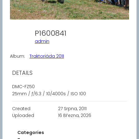
P1600841
admin
Album:
Traktoriáda 2011
DETAILS
DMC-FZ50
25mm
/
ƒ/6.3
/
10/4000s
/
ISO 100
Created
27 Srpna, 2011
Uploaded
16 Března, 2026
Categories