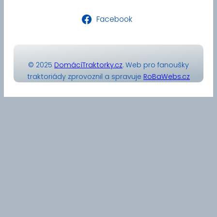
Facebook
© 2025
DomácíTraktorky.cz
. Web pro fanoušky
traktoriády zprovoznil a spravuje
RoBaWebs.cz