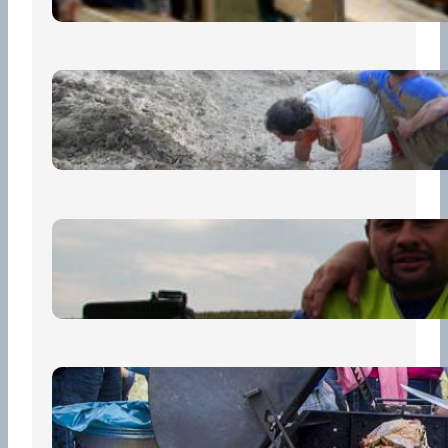
„Prase za prase“: Kdo doběhne
první, vyhraje!
30 června, 2026
Bezpečnost na prvním místě
15 května, 2026
Pro diváky
30 dubna, 2026