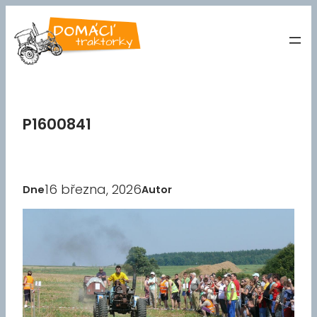
Přeskočit
na
obsah
P1600841
16 března, 2026
Dne
Autor