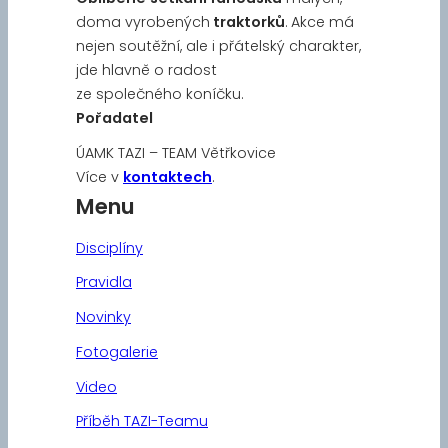
doma vyrobených
traktorků
. Akce má
nejen soutěžní, ale i přátelský charakter,
jde hlavně o radost
ze společného koníčku.
Pořadatel
ÚAMK TAZI – TEAM Větřkovice
Více v
kontaktech
.
Menu
Disciplíny
Pravidla
Novinky
Fotogalerie
Video
Příběh TAZI-Teamu