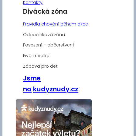
Kontakty
Divácká zóna
Pravidla chování během akce
Odpočinková zóna
Posezení – občerstvení
Pivo i nealko
Zábava pro děti
Jsme
na
kudyznudy.cz