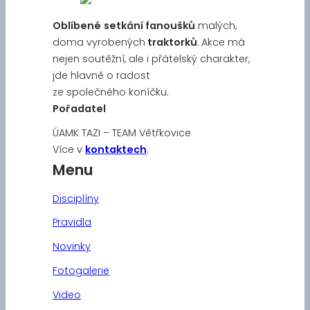
Oblíbené
setkání fanoušků
malých,
doma vyrobených
traktorků
. Akce má
nejen soutěžní, ale i přátelský charakter,
jde hlavně o radost
ze společného koníčku.
Pořadatel
ÚAMK TAZI – TEAM Větřkovice
Více v
kontaktech
.
Menu
Disciplíny
Pravidla
Novinky
Fotogalerie
Video