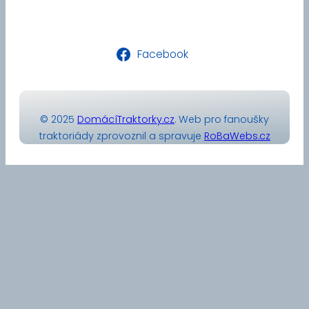
Facebook
© 2025
DomácíTraktorky.cz
. Web pro fanoušky
traktoriády zprovoznil a spravuje
RoBaWebs.cz