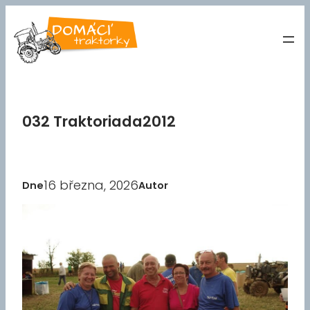
Přeskočit
na
obsah
032 Traktoriada2012
16 března, 2026
Dne
Autor