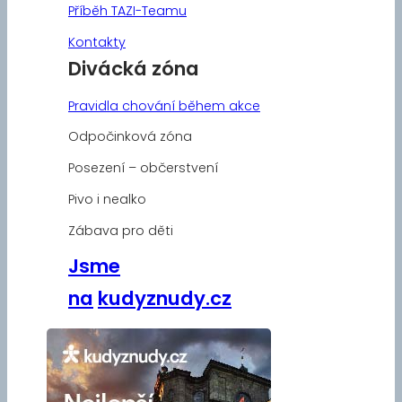
Příběh TAZI-Teamu
Kontakty
Divácká zóna
Pravidla chování během akce
Odpočinková zóna
Posezení – občerstvení
Pivo i nealko
Zábava pro děti
Jsme
na
kudyznudy.cz