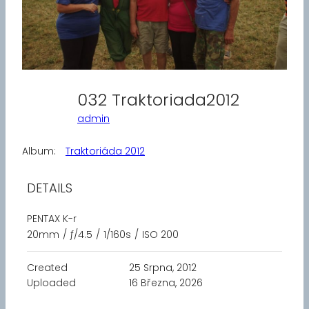
032 Traktoriada2012
admin
Album:
Traktoriáda 2012
DETAILS
PENTAX K-r
20mm
/
ƒ/4.5
/
1/160s
/
ISO 200
Created
25 Srpna, 2012
Uploaded
16 Března, 2026