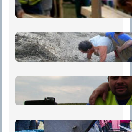
13 července, 2026
„Prase za prase“: Kdo doběhne
první, vyhraje!
30 června, 2026
Bezpečnost na prvním místě
15 května, 2026
Pro diváky