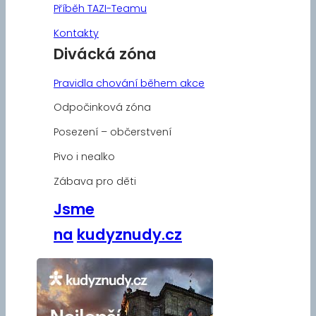
Příběh TAZI-Teamu
Kontakty
Divácká zóna
Pravidla chování během akce
Odpočinková zóna
Posezení – občerstvení
Pivo i nealko
Zábava pro děti
Jsme
na
kudyznudy.cz