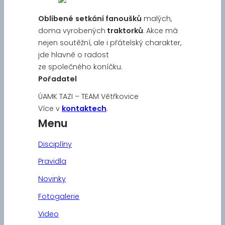
Oblíbené
setkání fanoušků
malých,
doma vyrobených
traktorků
. Akce má
nejen soutěžní, ale i přátelský charakter,
jde hlavně o radost
ze společného koníčku.
Pořadatel
ÚAMK TAZI – TEAM Větřkovice
Více v
kontaktech
.
Menu
Disciplíny
Pravidla
Novinky
Fotogalerie
Video