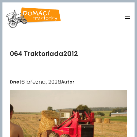
Přeskočit
na
obsah
064 Traktoriada2012
16 března, 2026
Dne
Autor