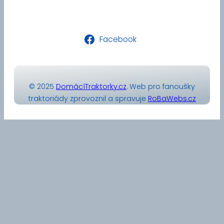
Facebook
© 2025
DomácíTraktorky.cz
. Web pro fanoušky
traktoriády zprovoznil a spravuje
RoBaWebs.cz