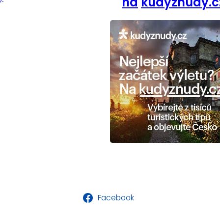
na
kudyznudy.c
Facebook