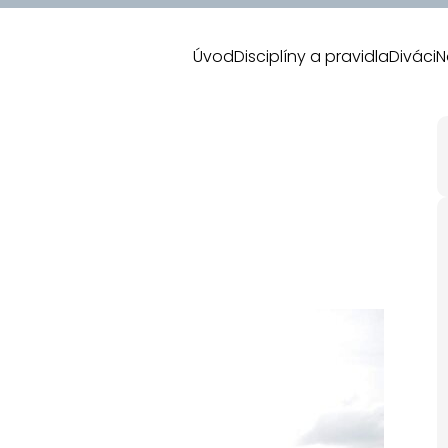
Úvod
Disciplíny a pravidla
Diváci
N