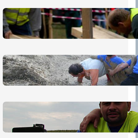
Nová pravidla pro účastníky
13 července, 2026
„Prase za prase“: Kdo doběhne
první, vyhraje!
30 června, 2026
Bezpečnost na prvním místě
15 května, 2026