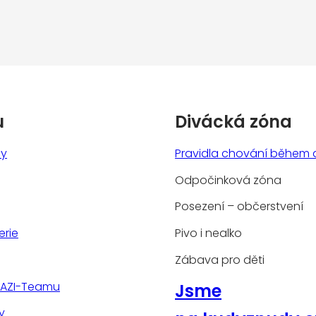
u
Divácká zóna
ny
Pravidla chování během 
Odpočinková zóna
Posezení – občerstvení
erie
Pivo i nealko
Zábava pro děti
TAZI-Teamu
Jsme
y