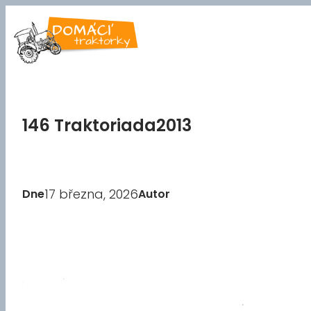
Přeskočit
na
obsah
146 Traktoriada2013
17 března, 2026
Dne
Autor