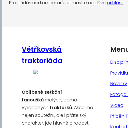
Pro přidávání komentářů se musíte nejdříve
přihlásit
.
Větřkovská
Men
traktoriáda
Disciplí
Pravidla
Novinky
Oblíbené
setkání
Fotogal
fanoušků
malých, doma
Video
vyrobených
traktorků
. Akce má
nejen soutěžní, ale i přátelský
Příběh 
charakter, jde hlavně o radost
Kontakt