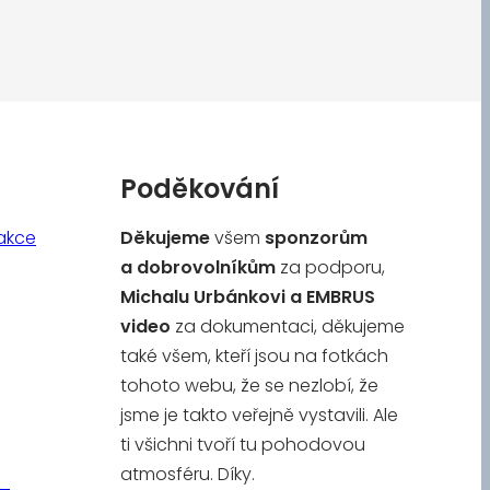
Poděkování
akce
Děkujeme
všem
sponzorům
a
dobrovolníkům
za podporu,
Michalu Urbánkovi a
EMBRUS
video
za dokumentaci, děkujeme
také všem, kteří jsou na fotkách
tohoto webu, že se nezlobí, že
jsme je takto veřejně vystavili. Ale
ti všichni tvoří tu pohodovou
atmosféru. Díky.