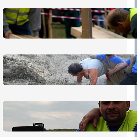
Nová pravidla pro účastníky
13 července, 2026
„Prase za prase“: Kdo doběhne
první, vyhraje!
30 června, 2026
Bezpečnost na prvním místě
15 května, 2026