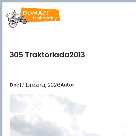
Přeskočit
na
obsah
305 Traktoriada2013
17 března, 2026
Dne
Autor