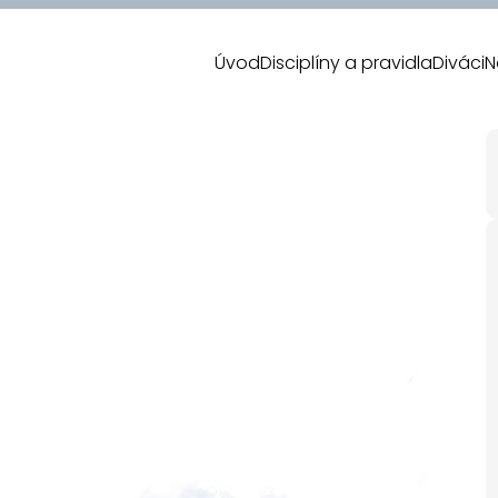
Úvod
Disciplíny a pravidla
Diváci
N