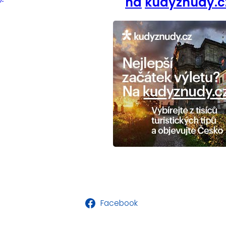
na
kudyznudy.c
Facebook