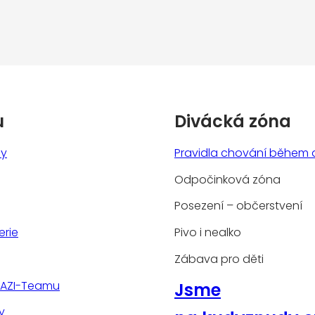
u
Divácká zóna
ny
Pravidla chování během 
Odpočinková zóna
Posezení – občerstvení
erie
Pivo i nealko
Zábava pro děti
TAZI-Teamu
Jsme
y