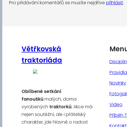
Pro přidávání komentářů se musíte nejdříve
přihlásit
.
Větřkovská
Men
traktoriáda
Disciplí
Pravidla
Novinky
Oblíbené
setkání
Fotogal
fanoušků
malých, doma
Video
vyrobených
traktorků
. Akce má
nejen soutěžní, ale i přátelský
Příběh 
charakter, jde hlavně o radost
Kontakt