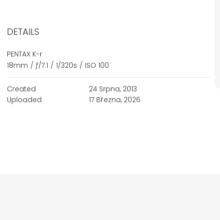
DETAILS
PENTAX K-r
18mm
/
ƒ/7.1
/
1/320s
/
ISO 100
Created
24 Srpna, 2013
Uploaded
17 Března, 2026