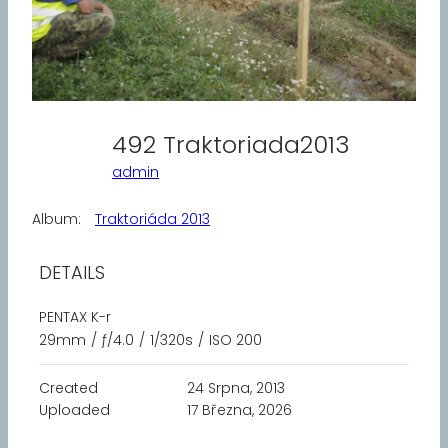
492 Traktoriada2013
admin
Album:
Traktoriáda 2013
DETAILS
PENTAX K-r
29mm
/
ƒ/4.0
/
1/320s
/
ISO 200
Created
24 Srpna, 2013
Uploaded
17 Března, 2026