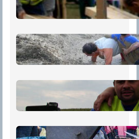
13 července, 2026
„Prase za prase“: Kdo doběhne
první, vyhraje!
30 června, 2026
Bezpečnost na prvním místě
15 května, 2026
Pro diváky