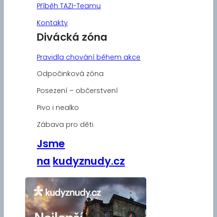
Příběh TAZI-Teamu
Kontakty
Divácká zóna
Pravidla chování během akce
Odpočinková zóna
Posezení – občerstvení
Pivo i nealko
Zábava pro děti
Jsme
na
kudyznudy.cz