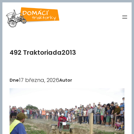
Přeskočit
na
obsah
492 Traktoriada2013
17 března, 2026
Dne
Autor