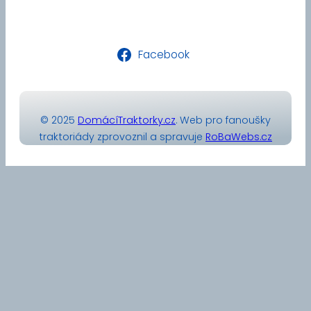
Facebook
© 2025
DomácíTraktorky.cz
. Web pro fanoušky
traktoriády zprovoznil a spravuje
RoBaWebs.cz