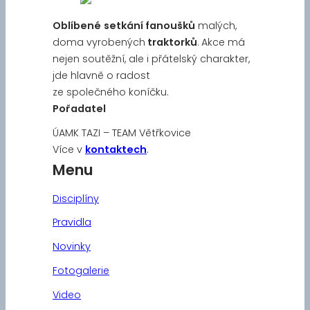
Oblíbené
setkání fanoušků
malých,
doma vyrobených
traktorků
. Akce má
nejen soutěžní, ale i přátelský charakter,
jde hlavně o radost
ze společného koníčku.
Pořadatel
ÚAMK TAZI – TEAM Větřkovice
Více v
kontaktech
.
Menu
Disciplíny
Pravidla
Novinky
Fotogalerie
Video