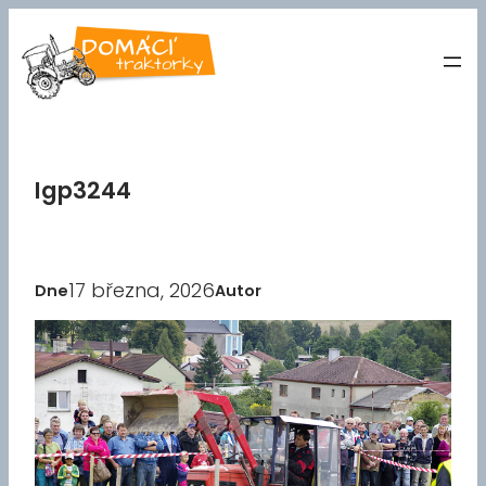
Přeskočit
na
obsah
Igp3244
17 března, 2026
Dne
Autor