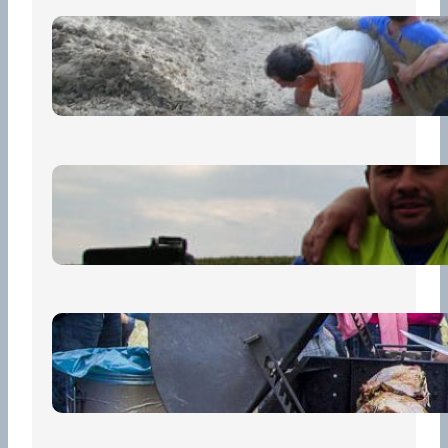
„Prase za prase“: Kdo doběhne
první, vyhraje!
30 června, 2026
Bezpečnost na prvním místě
15 května, 2026
Pro diváky
30 dubna, 2026