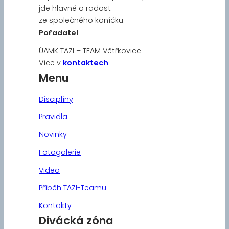
jde hlavně o radost
ze společného koníčku.
Pořadatel
ÚAMK TAZI – TEAM Větřkovice
Více v
kontaktech
.
Menu
Disciplíny
Pravidla
Novinky
Fotogalerie
Video
Příběh TAZI-Teamu
Kontakty
Divácká zóna