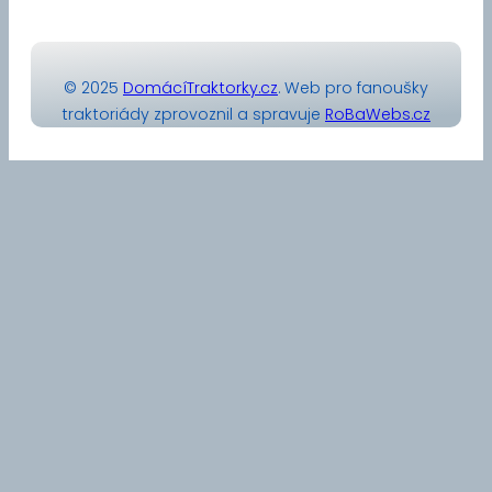
© 2025
DomácíTraktorky.cz
. Web pro fanoušky
traktoriády zprovoznil a spravuje
RoBaWebs.cz