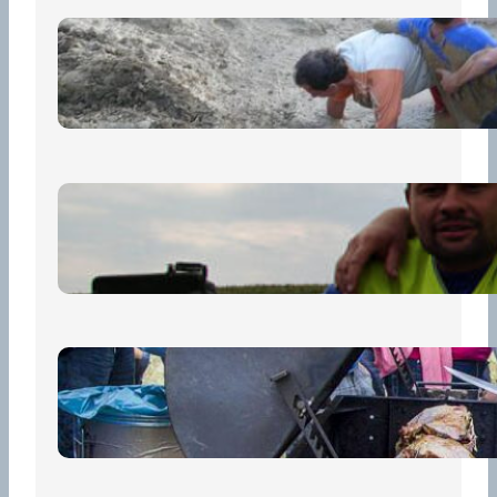
„Prase za prase“: Kdo doběhne
první, vyhraje!
30 června, 2026
Bezpečnost na prvním místě
15 května, 2026
Pro diváky
30 dubna, 2026