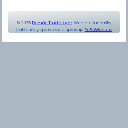
© 2025
DomácíTraktorky.cz
. Web pro fanoušky
traktoriády zprovoznil a spravuje
RoBaWebs.cz