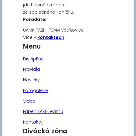
jde hlavně o radost
ze společného koníčku.
Pořadatel
ÚAMK TAZI – TEAM Větřkovice
Více v
kontaktech
.
Menu
Disciplíny
Pravidla
Novinky
Fotogalerie
Video
Příběh TAZI-Teamu
Kontakty
Divácká zóna