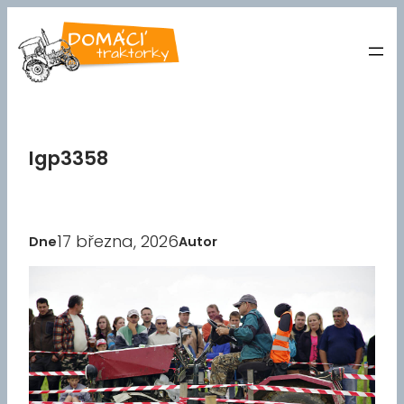
Přeskočit
na
obsah
Igp3358
17 března, 2026
Dne
Autor