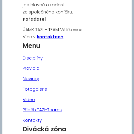
jde hlavně o radost
ze společného koníčku.
Pořadatel
ÚAMK TAZI – TEAM Větřkovice
Více v
kontaktech
.
Menu
Disciplíny
Pravidla
Novinky
Fotogalerie
Video
Příběh TAZI-Teamu
Kontakty
Divácká zóna