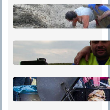
„Prase za prase“: Kdo doběhne
první, vyhraje!
30 června, 2026
Bezpečnost na prvním místě
15 května, 2026
Pro diváky
30 dubna, 2026