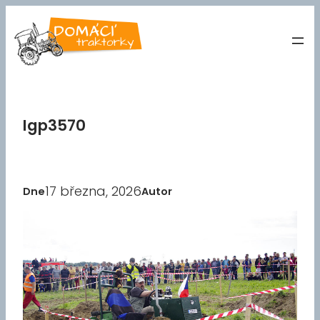
Přeskočit
na
obsah
Igp3570
17 března, 2026
Dne
Autor