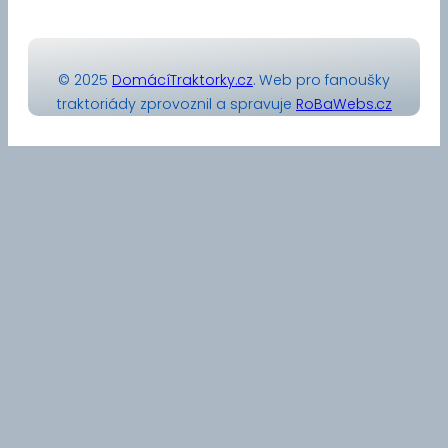
© 2025
DomácíTraktorky.cz
. Web pro fanoušky
traktoriády zprovoznil a spravuje
RoBaWebs.cz