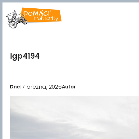
Přeskočit
na
obsah
Igp4194
17 března, 2026
Dne
Autor