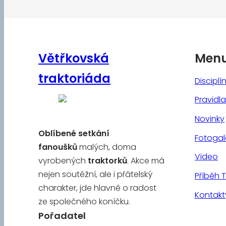
Větřkovská
Men
traktoriáda
Disciplí
Pravidla
Novinky
Oblíbené
setkání
Fotogal
fanoušků
malých, doma
Video
vyrobených
traktorků
. Akce má
nejen soutěžní, ale i přátelský
Příběh 
charakter, jde hlavně o radost
Kontakt
ze společného koníčku.
Pořadatel