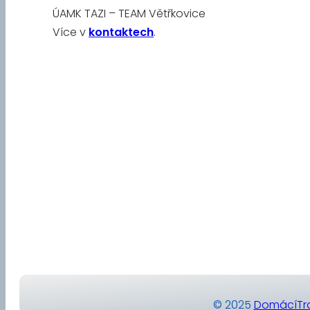
ÚAMK TAZI – TEAM Větřkovice
Více v
kontaktech
.
© 2025
DomácíTra