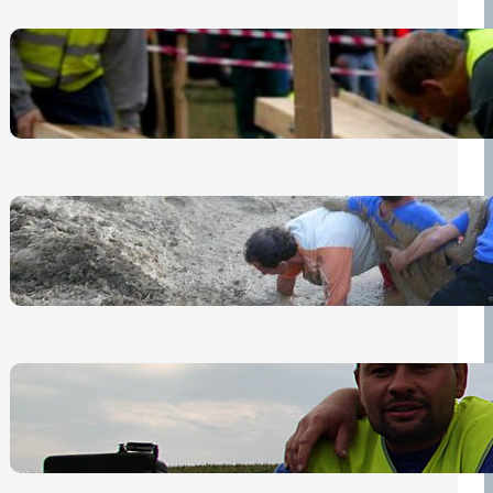
Nová pravidla pro účastníky
13 července, 2026
„Prase za prase“: Kdo doběhne
první, vyhraje!
30 června, 2026
Bezpečnost na prvním místě
15 května, 2026