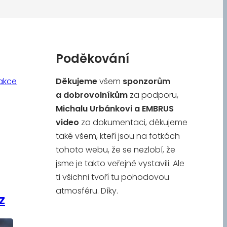
Poděkování
akce
Děkujeme
všem
sponzorům
a
dobrovolníkům
za podporu,
Michalu Urbánkovi a
EMBRUS
video
za dokumentaci, děkujeme
také všem, kteří jsou na fotkách
tohoto webu, že se nezlobí, že
jsme je takto veřejně vystavili. Ale
ti všichni tvoří tu pohodovou
atmosféru. Díky.
z