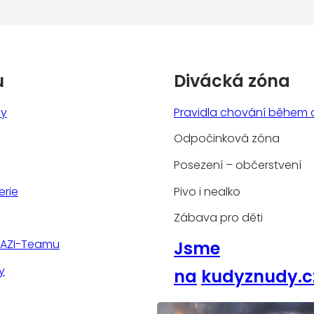
u
Divácká zóna
ny
Pravidla chování během 
Odpočinková zóna
Posezení – občerstvení
erie
Pivo i nealko
Zábava pro děti
TAZI-Teamu
Jsme
y
na
kudyznudy.c