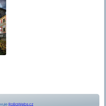
avuje
RoBaWebs.cz