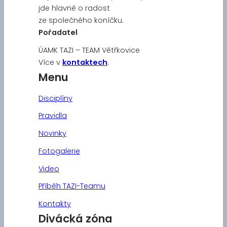
jde hlavně o radost
ze společného koníčku.
Pořadatel
ÚAMK TAZI – TEAM Větřkovice
Více v
kontaktech
.
Menu
Disciplíny
Pravidla
Novinky
Fotogalerie
Video
Příběh TAZI-Teamu
Kontakty
Divácká zóna