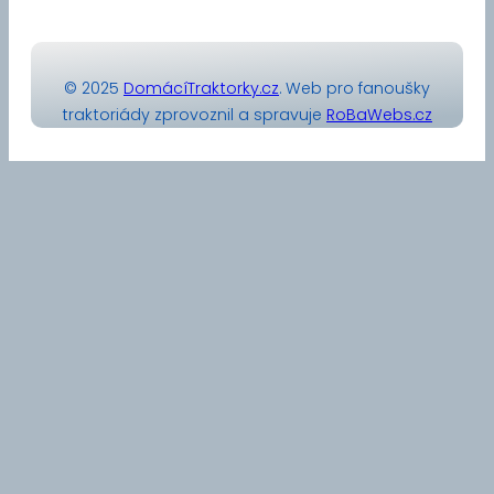
© 2025
DomácíTraktorky.cz
. Web pro fanoušky
traktoriády zprovoznil a spravuje
RoBaWebs.cz