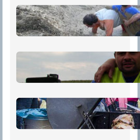
„Prase za prase“: Kdo doběhne
první, vyhraje!
30 června, 2026
Bezpečnost na prvním místě
15 května, 2026
Pro diváky
30 dubna, 2026