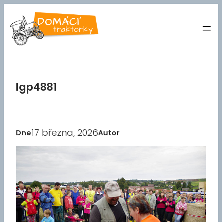
Přeskočit
na
obsah
Igp4881
17 března, 2026
Dne
Autor