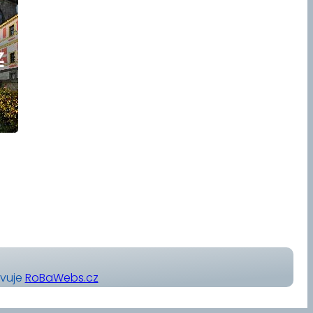
avuje
RoBaWebs.cz