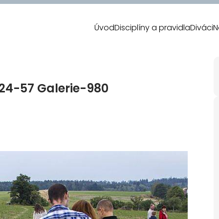
Úvod
Disciplíny a pravidla
Diváci
N
24-57 Galerie-980