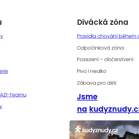
u
Divácká zóna
ny
Pravidla chování během 
Odpočinková zóna
Posezení – občerstvení
erie
Pivo i nealko
Zábava pro děti
TAZI-Teamu
Jsme
y
na
kudyznudy.c