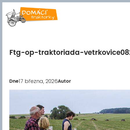
Přeskočit
na
obsah
Ftg-op-traktoriada-vetrkovice08
17 března, 2026
Dne
Autor