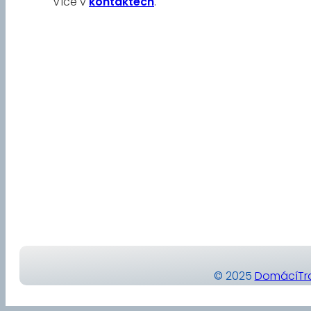
Více v
kontaktech
.
© 2025
DomácíTra