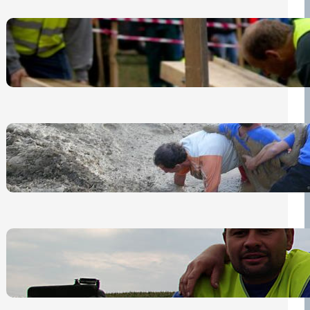
Nová pravidla pro účastníky
13 července, 2026
„Prase za prase“: Kdo doběhne
první, vyhraje!
30 června, 2026
Bezpečnost na prvním místě
15 května, 2026