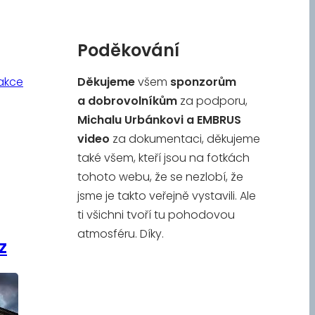
Poděkování
akce
Děkujeme
všem
sponzorům
a
dobrovolníkům
za podporu,
Michalu Urbánkovi a
EMBRUS
video
za dokumentaci, děkujeme
také všem, kteří jsou na fotkách
tohoto webu, že se nezlobí, že
jsme je takto veřejně vystavili. Ale
ti všichni tvoří tu pohodovou
atmosféru. Díky.
z