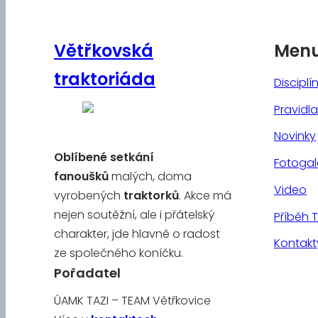
Větřkovská
Men
traktoriáda
Disciplí
Pravidla
Novinky
Oblíbené
setkání
Fotogal
fanoušků
malých, doma
Video
vyrobených
traktorků
. Akce má
nejen soutěžní, ale i přátelský
Příběh 
charakter, jde hlavně o radost
Kontakt
ze společného koníčku.
Pořadatel
ÚAMK TAZI – TEAM Větřkovice