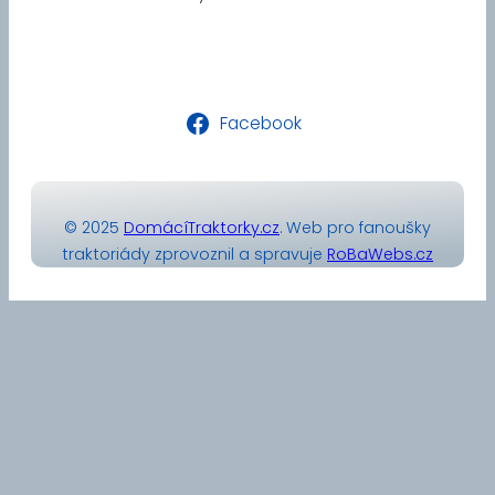
Facebook
© 2025
DomácíTraktorky.cz
. Web pro fanoušky
traktoriády zprovoznil a spravuje
RoBaWebs.cz