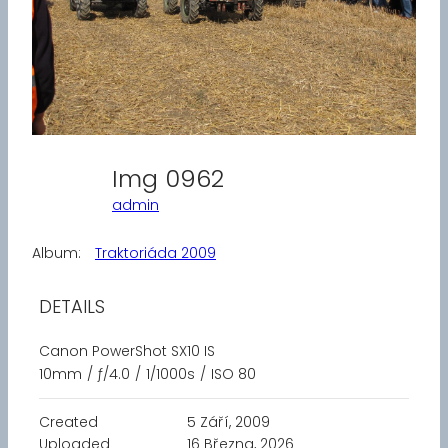
Img 0962
admin
Album:
Traktoriáda 2009
DETAILS
Canon PowerShot SX10 IS
10mm
/
ƒ/4.0
/
1/1000s
/
ISO 80
Created
5 Září, 2009
Uploaded
16 Března, 2026