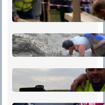
Nová pravidla pro účastníky
13 července, 2026
„Prase za prase“: Kdo doběhne
první, vyhraje!
30 června, 2026
Bezpečnost na prvním místě
15 května, 2026