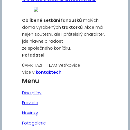
Oblíbené
setkání fanoušků
malých,
doma vyrobených
traktorků
. Akce má
nejen soutěžní, ale i přátelský charakter,
jde hlavně o radost
ze společného koníčku.
Pořadatel
ÚAMK TAZI – TEAM Větřkovice
Více v
kontaktech
.
Menu
Disciplíny
Pravidla
Novinky
Fotogalerie