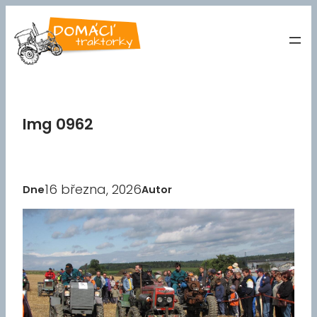
Přeskočit
na
obsah
Img 0962
16 března, 2026
Dne
Autor