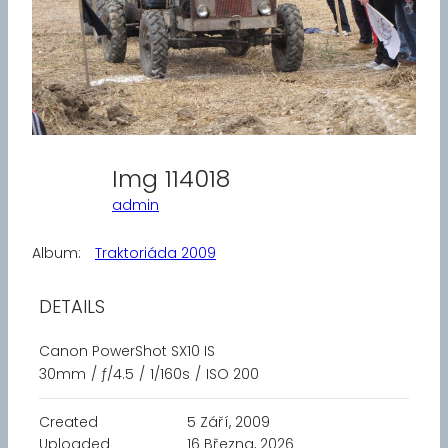
Img 114018
admin
Album:
Traktoriáda 2009
DETAILS
Canon PowerShot SX10 IS
30mm
/
ƒ/4.5
/
1/160s
/
ISO 200
Created
5 Září, 2009
Uploaded
16 Března, 2026