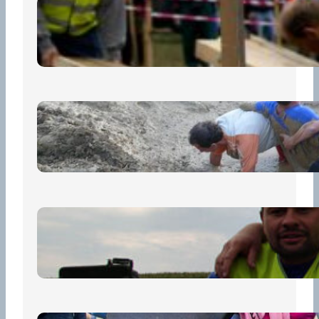
Nová pravidla pro účastníky
13 července, 2026
„Prase za prase“: Kdo doběhne
první, vyhraje!
30 června, 2026
Bezpečnost na prvním místě
15 května, 2026