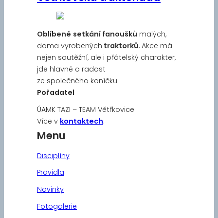
Oblíbené
setkání fanoušků
malých,
doma vyrobených
traktorků
. Akce má
nejen soutěžní, ale i přátelský charakter,
jde hlavně o radost
ze společného koníčku.
Pořadatel
ÚAMK TAZI – TEAM Větřkovice
Více v
kontaktech
.
Menu
Disciplíny
Pravidla
Novinky
Fotogalerie