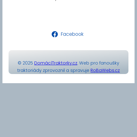
Facebook
© 2025
DomácíTraktorky.cz
. Web pro fanoušky
traktoriády zprovoznil a spravuje
RoBaWebs.cz