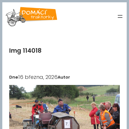
Přeskočit
na
obsah
Img 114018
16 března, 2026
Dne
Autor