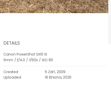
DETAILS
Canon PowerShot SX10 IS
5mm
/
ƒ/4.0
/
1/60s
/
ISO 80
Created
5 Září, 2009
Uploaded
16 Března, 2026