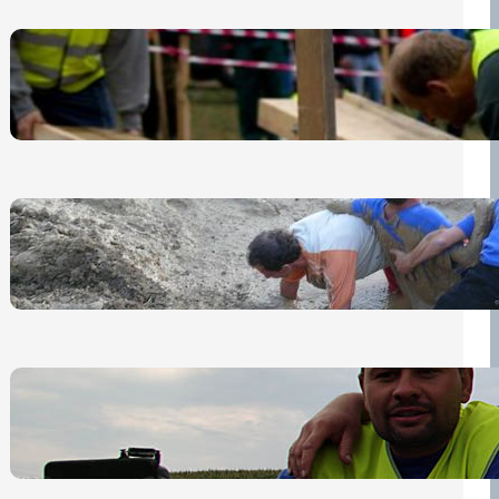
Nová pravidla pro účastníky
13 července, 2026
„Prase za prase“: Kdo doběhne
první, vyhraje!
30 června, 2026
Bezpečnost na prvním místě
15 května, 2026