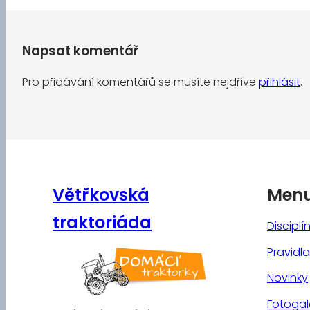
Napsat komentář
Pro přidávání komentářů se musíte nejdříve
přihlásit
.
Větřkovská
Men
traktoriáda
Disciplí
Pravidla
Novinky
Fotogal