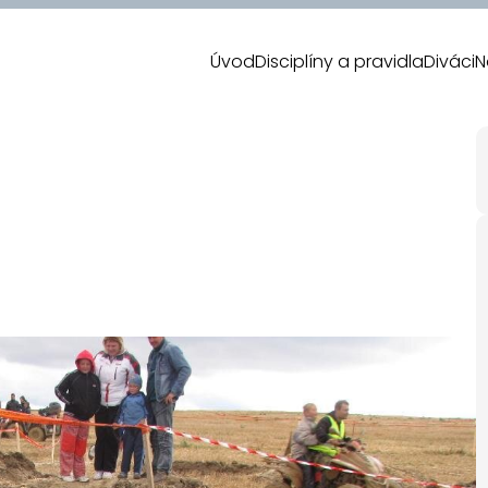
Úvod
Disciplíny a pravidla
Diváci
N