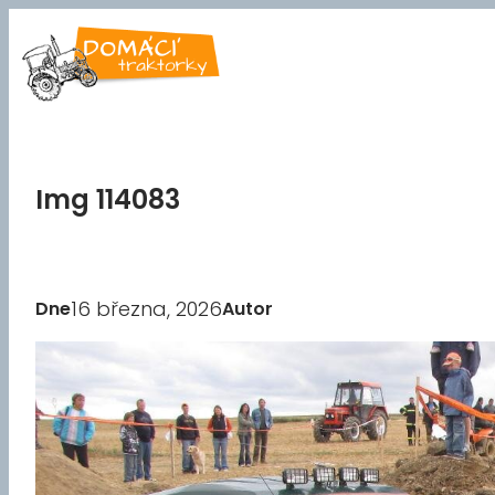
Přeskočit
na
obsah
Img 114083
16 března, 2026
Dne
Autor