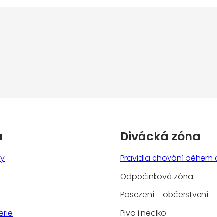
u
Divácká zóna
ny
Pravidla chování během 
Odpočinková zóna
Posezení – občerstvení
erie
Pivo i nealko