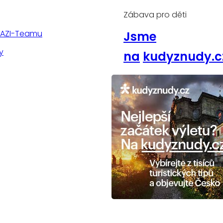
Zábava pro děti
TAZI-Teamu
Jsme
y
na
kudyznudy.c