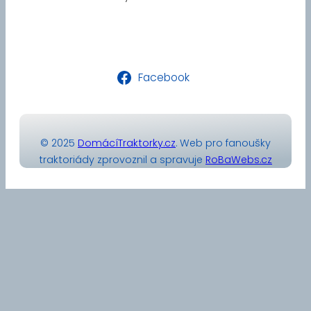
Facebook
© 2025
DomácíTraktorky.cz
. Web pro fanoušky
traktoriády zprovoznil a spravuje
RoBaWebs.cz