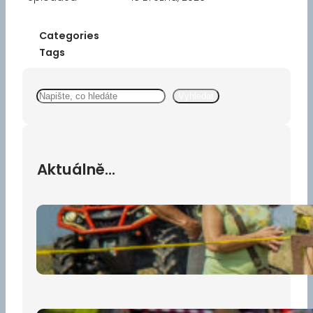
Categories
Tags
S
Vyhledat
e
a
r
c
Aktuálně…
h
Větřkovská traktoriáda už za
měsíc!
22 července, 2026