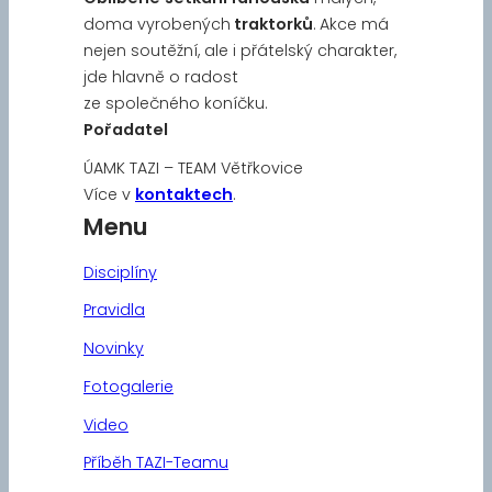
doma vyrobených
traktorků
. Akce má
nejen soutěžní, ale i přátelský charakter,
jde hlavně o radost
ze společného koníčku.
Pořadatel
ÚAMK TAZI – TEAM Větřkovice
Více v
kontaktech
.
Menu
Disciplíny
Pravidla
Novinky
Fotogalerie
Video
Příběh TAZI-Teamu