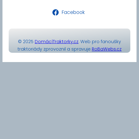
Facebook
© 2025
DomácíTraktorky.cz
. Web pro fanoušky
traktoriády zprovoznil a spravuje
RoBaWebs.cz