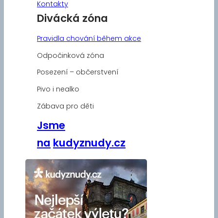
Kontakty
Divácká zóna
Pravidla chování během akce
Odpočinková zóna
Posezení – občerstvení
Pivo i nealko
Zábava pro děti
Jsme
na
kudyznudy.cz