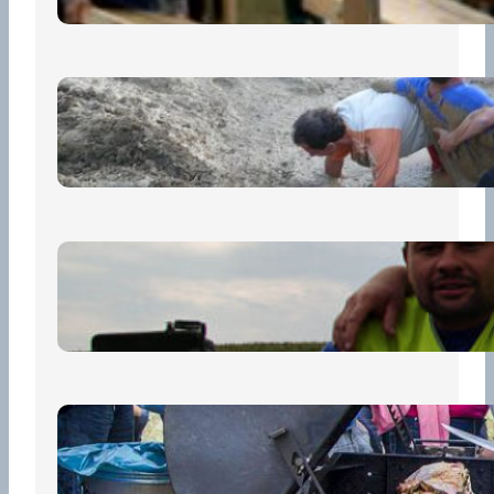
„Prase za prase“: Kdo doběhne
první, vyhraje!
30 června, 2026
Bezpečnost na prvním místě
15 května, 2026
Pro diváky
30 dubna, 2026