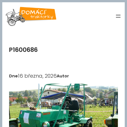
Přeskočit
na
obsah
P1600686
16 března, 2026
Dne
Autor