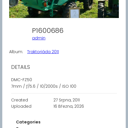
P1600686
admin
Album:
Traktoriáda 2011
DETAILS
DMC-FZ50
7mm
/
ƒ/5.6
/
10/2000s
/
ISO 100
Created
27 Srpna, 2011
Uploaded
16 Března, 2026
Categories