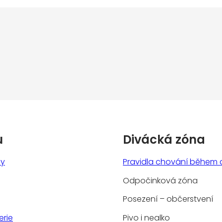
u
Divácká zóna
ny
Pravidla chování během 
Odpočinková zóna
Posezení – občerstvení
erie
Pivo i nealko