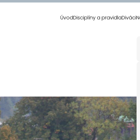
Úvod
Disciplíny a pravidla
Diváci
N