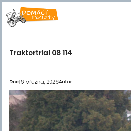
Přeskočit
na
obsah
Traktortrial 08 114
16 března, 2026
Dne
Autor