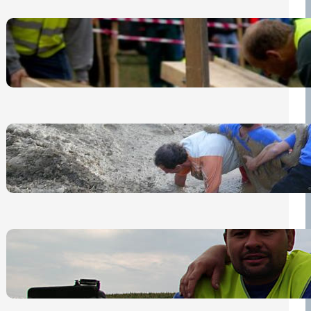
Nová pravidla pro účastníky
13 července, 2026
„Prase za prase“: Kdo doběhne
první, vyhraje!
30 června, 2026
Bezpečnost na prvním místě
15 května, 2026