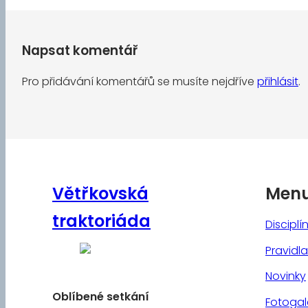
Napsat komentář
Pro přidávání komentářů se musíte nejdříve
přihlásit
.
Větřkovská
Men
traktoriáda
Disciplí
Pravidla
Novinky
Oblíbené
setkání
Fotogal