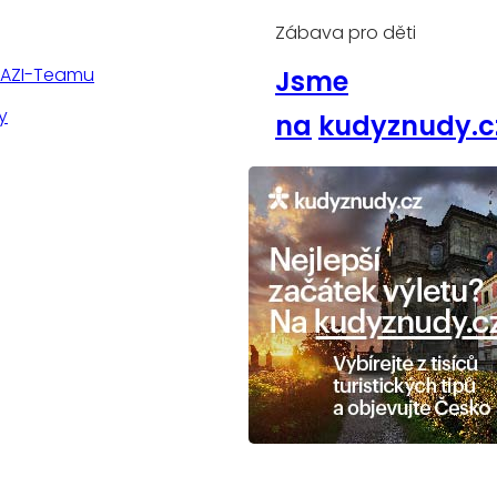
Zábava pro děti
TAZI-Teamu
Jsme
y
na
kudyznudy.c